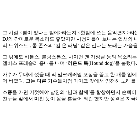
그 시절 <별이 빛나는 밤에>라든지 <한밤에 쓰는 음악편지>라
DJ의 감미로운 목소리도 좋았지만 시청자들이 보내는 엽서의 내
리 트위스트’, 톰 존스의 ‘킵 온 러닝’ 같은 신나는 노래는 가
그 밖에도 비틀스, 롤링스톤스, 사이먼 앤 가펑클 등의 목소리는
엘비스 프레슬리 흉내를 내며 ‘하운드 독(Hound dog)’을 불렀다.
가수가 무대에 섰을 때 막 밀크캐러멜 포장을 뜯고 한 개를 입에
어 버렸다. 그는 다른 가수들처럼 마이크 앞에서 얌전히 노래를
소풍을 가면 기껏해야 남진의 ‘님과 함께’를 함창하면서 손뼉
친구들 앞에서 미친 듯이 몸을 흔들어 되긴 했지만 성격은 지