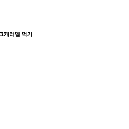
밀크캐러멜 먹기