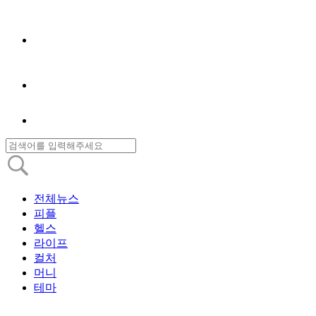
전체뉴스
피플
헬스
라이프
컬처
머니
테마