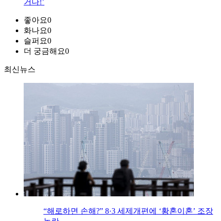
거다!’
좋아요
0
화나요
0
슬퍼요
0
더 궁금해요
0
최신뉴스
“해로하면 손해?” 8·3 세제개편에 ‘황혼이혼’ 조장