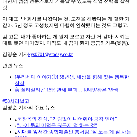
나면서 점점 전문가로서 거듭날 수 있도록 직업 선택을 잘한
것.
이 대표: 난 회사를 나왔다는 것, 도전을 해봤다는 게 잘한 거
같아. 5년 정도 고생했지만 다행히 안착됐다는 것도 그렇고.
김 고문: 내가 좋아하는 게 뭔지 모르고 자란 거 같아. 시키는
대로 했던 아이였지. 아직도 내 꿈이 뭔지 궁금하거든(웃음).
김영순 기자
kys0701@etoday.co.kr
관련 뉴스
[우리세대 이야기①] 58년생, 세상을 향해 짖는 행복한
상상
美 폴리실리콘 15% 관세 부과… K태양광은 '반색'
#58서라벌고
김영순 기자의 주요 뉴스
⌞
문장옥의 진심, “가림없이 내어줘야 공감 얻어”
⌞
"나이 듦의 미덕은 뭐든지 덜 하는 것"
⌞
시대를 앞서간 종합예술인 홍서범 ‘잘 노는 게 잘 사는