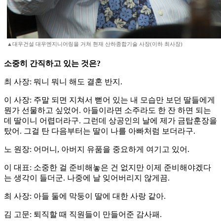
▲대우건설 대우엔지니어링을 거쳐 현재 산하종합기술 사장(이하 최사장)
소중히 간직하고 있는 것은?
최 사장: 뭐니 뭐니 해도 결혼 반지.
이 사장: 주말 되면 지쳐서 뻗어 있는 내 모습만 보던 딸들에게
뭔가 선물하고 싶었어. 아들이라면 소주라도 한 잔 하면 되는
데 딸이니 어렵더라구. 그런데 상공인의 날에 제가 금탑훈장을
탔어. 그걸 탄 다음부터는 딸이 나를 아빠처럼 보더라구.
노 원장: 어머니, 아버지 유품을 중요하게 여기고 있어.
이 대표: 소중한 걸 준비해놓은 건 없지만 이제 준비해야겠다
는 생각이 들더군. 나중에 날 잊어버리지 않게끔.
최 사장: 아들 둘에 막둥이 딸에 대한 사랑 같아.
김 고문: 퇴직할 때 직원들이 만들어준 감사패.