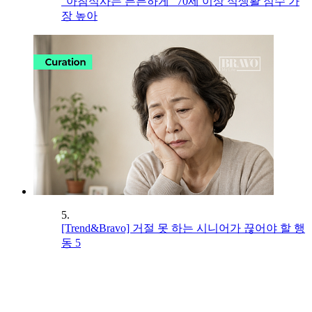
“아침식사는 든든하게” 70세 이상 식생활 점수 가
장 높아
5.
[Trend&Bravo] 거절 못 하는 시니어가 끊어야 할 행
동 5