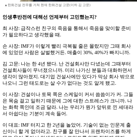
▲한화건설 전무를 거쳐 현재 한화건설 고문(이하 김 고문)
인생후반전에 대해선 언제부터 고민했는지?
최 사장: 급작스런 친구의 죽음을 통해서 죽음을 맞이할 준비
가 필요하다고 생각했을 때.
손 사장: IMF가 이렇게 빨리 극복될 줄은 몰랐지만 그때 회사
에 있었던 사람은 살벌했거든. 매출이 30%, 40%가 빠지니까.
김 고문: 나는 한 4년 됐다. 난 건설회사만 다녔는데 그때부터
건설회사들이 무너졌으니까. 미리 나가신 분들과 대화하면서
생각이 많아졌지. 대기업 건설사에만 있다가 막상 회사 밖으로
나오니 그런 태도로는 살 수가 없다는 것도 알게 됐고.
이 사장: 건설이나 토목 쪽은 스케일이 커서 씀씀이가 커. 그들
은 목숨 걸고 일하기 때문에 그에 대한 스트레스가 크니까. 나
는 화학 쪽인데 조금 달라. 나는 우리가 뭔가 앞뒤로 낀 세대라
서 아쉽다는 기분이 계속 들어.
이 대표: IMF 터지고 한 2년을 놀았어. 기술이 없는 인문계 출
신이니 할 게 없더라고. 친구를 잘 만나서 프랜차이즈를 하게