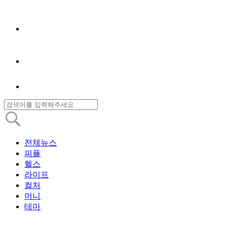
전체뉴스
피플
헬스
라이프
컬처
머니
테마