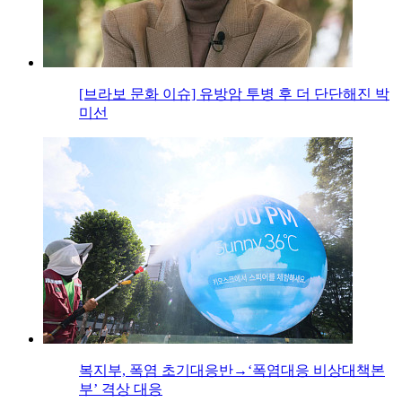
[브라보 문화 이슈] 유방암 투병 후 더 단단해진 박
미선
복지부, 폭염 초기대응반→‘폭염대응 비상대책본
부’ 격상 대응