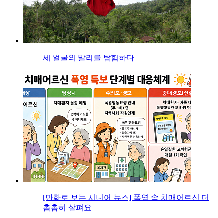
세 얼굴의 발리를 탐험하다
[만화로 보는 시니어 뉴스] 폭염 속 치매어르신 더
촘촘히 살펴요