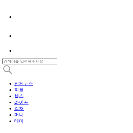
전체뉴스
피플
헬스
라이프
컬처
머니
테마