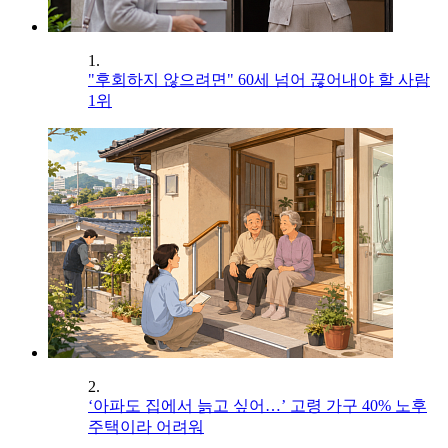
1.
"후회하지 않으려면" 60세 넘어 끊어내야 할 사람
1위
2.
‘아파도 집에서 늙고 싶어…’ 고령 가구 40% 노후
주택이라 어려워