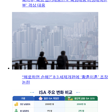
부’ 격상 대응
“해로하면 손해?” 8·3 세제개편에 ‘황혼이혼’ 조장
논란