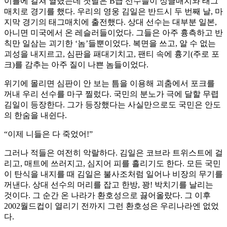
이틀에 걸쳐 열렸는데 첫날은 B급 선수들이 싱글매치와 태그
매치로 경기를 했다. 우리의 영웅 김일은 반드시 두 번째 날, 마
지막 경기의 태그매치에 출전했다. 상대 선수는 대부분 일본,
아니면 미국에서 온 레슬러들이었다. 그들은 아주 흉측하고 반
칙만 일삼는 괴기한 ‘놈’들뿐이었다. 복면을 쓰고, 알 수 없는
괴성을 내지르고, 심판을 패대기치고, 팬티 속에 흉기(주로 포
크)를 감추는 아주 질이 나쁜 놈들이었다.
위기에 몰리면 심판이 안 보는 틈을 이용해 괴춤에서 포크를
꺼내 우리 선수를 마구 찔렀다. 국민의 분노가 극에 달할 무렵
김일이 등장한다. 그가 등장했다는 사실만으로도 국민은 안도
의 한숨을 내쉰다.
“이제 니들은 다 죽었어!”
그러나 적들은 여전히 악랄하다. 김일은 코브라 트위스트에 걸
리고, 매트에 쓰러지고, 심지어 피를 흘리기도 한다. 모든 국민
이 탄식을 내지를 때 김일은 불사조처럼 일어나 비장의 무기를
꺼낸다. 상대 선수의 머리를 잡고 한방, 꽝! 박치기를 날리는
것이다. 그 순간 온 나라가 환호성으로 끓어올랐다. 그 이후
2002월드컵이 열리기 전까지 그런 환호성은 우리나라엔 없었
다.