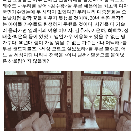
제주도 사투리를 넣어 <감수광>을 부른 혜은이는 최초의 여자
국민가수였는데 두 사람이 없었다면 우리나라 대중문화는 오
늘날처럼 활짝 꽃을 피우지 못했을 것이며, 30년 후쯤 등장하
는 아이돌 가수들도 탄생하지 못했을 것이다. 시간을 더 거슬
러 올라가면 엘레지의 여왕 이미자, 김추자, 이은하, 최백호, 정
태춘·박은옥 등이 있었고 맹인가수 이용복도 잊을 수 없는 명
가수다. 60년대 생이 가장 잊을 수 없는 가수는 <나 어떡해>를
부른 샌드페블즈, <세상 모르고 살았노라>를 부른 활주로, 어
느 날 혜성처럼 나타나 전국을 <아니 벌써> 열풍으로 몰아넣
은 산울림이지 않을까?