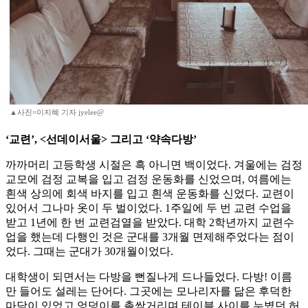
▲사진=이지혜 기자 jyelee@
‘교련’, <선데이서울> 그리고 ‘약속다방’
까까머리 고등학생 시절은 흑 아니면 백이었다. 겨울에는 검정
교모에 검정 교복을 입고 검정 운동화를 신었으며, 여름에는
흰색 상의에 회색 바지를 입고 흰색 운동화를 신었다. 교련이
있어서 그나마 옷이 두 벌이었다. 1주일에 두 번 교련 수업을
받고 1년에 한 번 교련검열을 받았다. 대학 2학년까지 교련수
업을 했는데 다행인 것은 군대를 3개월 면제해주었다는 점이
었다. 그때는 군대가 30개월이었다.
대학생이 되면서는 다방을 뻔질나게 드나들었다. 다방! 이름
만 들어도 설레는 단어다. 그곳에는 모나리자를 닮은 후덕한
마담이 있었고 엉덩이를 촐싹거리며 테이블 사이를 누볐던 허