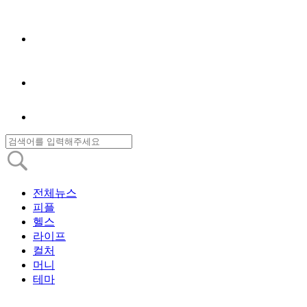
전체뉴스
피플
헬스
라이프
컬처
머니
테마