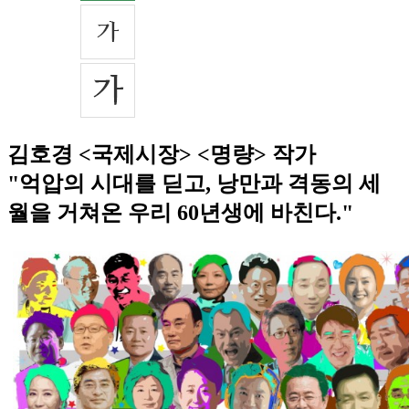
김호경 <국제시장> <명량> 작가
"억압의 시대를 딛고, 낭만과 격동의 세
월을 거쳐온 우리 60년생에 바친다."