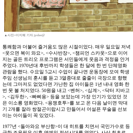
▲사진=이지혜 기자 jyelee@
통쾌함과 더불어 즐거움도 많은 시절이었다. 매우 일요일 저녁
<웃으면 복이 와요>, <수사반장>, <챔피언 스카웃>으로 이어
지는 골든 트리오 프로그램은 서민들에게 웃음과 격정을 안겨
주었다. 1970년대 후반까지 학생들은 한 달에 한 번 단체영화
관람을 했다. 수요일 5교시 수업이 끝나면 운동장에 모여 학생
주임 선생님의 훈시를 듣고 3열종대로 줄줄이 극장으로 향했
는데 그마저도 없었다면 가난한 집 아이들은 1년 내내 영화 한
번 못 볼 처지였다. 50원을 내고 <벤허>, <십계>, <닥터 지바고
>, <김두한>, <빠삐용> 등을 보았는데 가장 인기가 있었던 것
은 이소룡 영화였다. <용쟁호투>를 보고 온 다음 날이면 막대
기 2개를 잘라 쌍절곤이랍시고 만들어서 어설픈 무술을 선보
이는 아이들이 꼭 있었다.
1977년 <돌아와요 부산항>이 대 히트를 치면서 국민가수로 등
극한 조용필은 이후 연예인 전성시대를 열었다. 사상 최초로