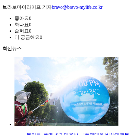
브라보마이라이프 기자
bravo@bravo-mylife.co.kr
좋아요
0
화나요
0
슬퍼요
0
더 궁금해요
0
최신뉴스
복지부, 폭염 초기대응반→‘폭염대응 비상대책본