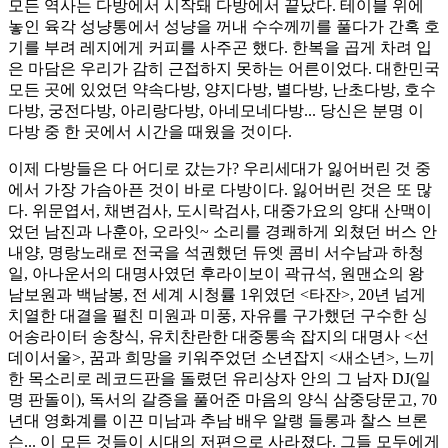
모든 역사는 다방에서 시작돼 다방에서 끝났다. 테이블 위에
놓인 육각 성냥통에서 성냥을 꺼내 수수께끼를 풀다가 간혹 호
기를 부려 레지에게 커피를 사주곤 했다. 한복을 곱게 차려 입
은 마담은 우리가 감히 근접하지 못하는 어른이었다. 대한민국
모든 곳에 있었던 약속다방, 양지다방, 별다방, 난초다방, 호수
다방, 궁전다방, 아리랑다방, 아네모네다방... 당신은 분명 이
다방 중 한 곳에서 시간을 때웠을 것이다.
이제 다방들은 다 어디로 갔는가? 우리세대가 잃어버린 것 중
에서 가장 가슴아픈 것이 바로 다방이다. 잃어버린 것은 또 많
다. 위문엽서, 채변검사, 도시락검사, 대중가요의 양대 산맥이
었던 남진과 나훈아, 오라잇~ 소리를 경쾌하게 외쳤던 버스 안
내양, 명랑노래로 전국을 석권했던 듀엣 콤비 서수남과 하청
일, 아나운서의 대명사였던 후라이보이 곽규석, 원맨쇼의 왕
남보원과 백남봉, 전 세계 시청률 1위였던 <타잔>, 20년 넘게
치열한 대결을 펼친 미원과 미풍, 자유를 구가했던 구수한 싱
어송라이터 송창식, 유치찬란한 대중통속 잡지의 대명사 <선
데이서울>, 꿈과 희망을 키워주었던 소년잡지 <새소년>, 느끼
한 목소리로 레코드판을 돌렸던 유리상자 안의 그 남자 DJ(일
명 판돌이), 독서의 갈증을 풀어준 마음의 양식 삼중당문고, 70
년대 영화계를 이끈 미남과 추남 배우 알랭 들롱과 찰스 브론
슨... 이 모든 것들이 시대의 저편으로 사라졌다. 그들 모두에게