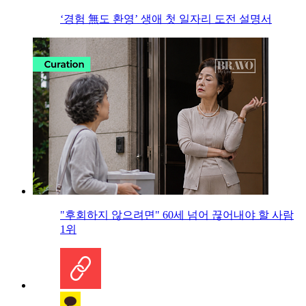
‘경험 無도 환영’ 생애 첫 일자리 도전 설명서
"후회하지 않으려면" 60세 넘어 끊어내야 할 사람
1위