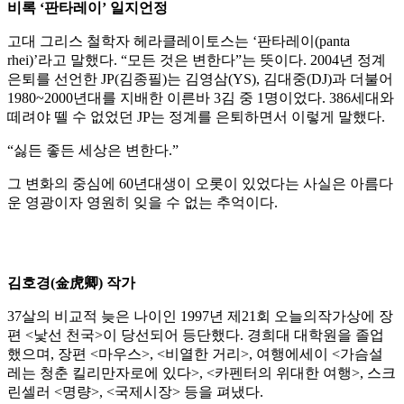
비록 ‘판타레이’ 일지언정
고대 그리스 철학자 헤라클레이토스는 ‘판타레이(panta
rhei)’라고 말했다. “모든 것은 변한다”는 뜻이다. 2004년 정계
은퇴를 선언한 JP(김종필)는 김영삼(YS), 김대중(DJ)과 더불어
1980~2000년대를 지배한 이른바 3김 중 1명이었다. 386세대와
떼려야 뗄 수 없었던 JP는 정계를 은퇴하면서 이렇게 말했다.
“싫든 좋든 세상은 변한다.”
그 변화의 중심에 60년대생이 오롯이 있었다는 사실은 아름다
운 영광이자 영원히 잊을 수 없는 추억이다.
김호경(金虎卿) 작가
37살의 비교적 늦은 나이인 1997년 제21회 오늘의작가상에 장
편 <낯선 천국>이 당선되어 등단했다. 경희대 대학원을 졸업
했으며, 장편 <마우스>, <비열한 거리>, 여행에세이 <가슴설
레는 청춘 킬리만자로에 있다>, <카펜터의 위대한 여행>, 스크
린셀러 <명량>, <국제시장> 등을 펴냈다.