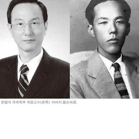
 한림대 국제학부 객원교수(왼쪽). 아버지 故손세원.