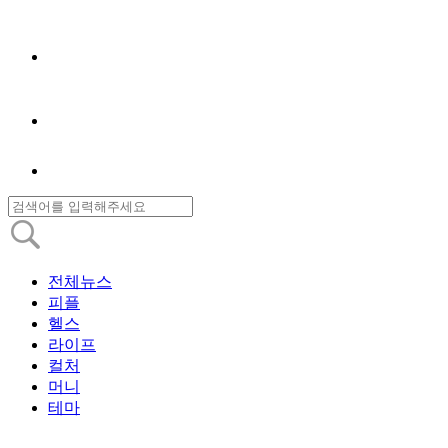
전체뉴스
피플
헬스
라이프
컬처
머니
테마