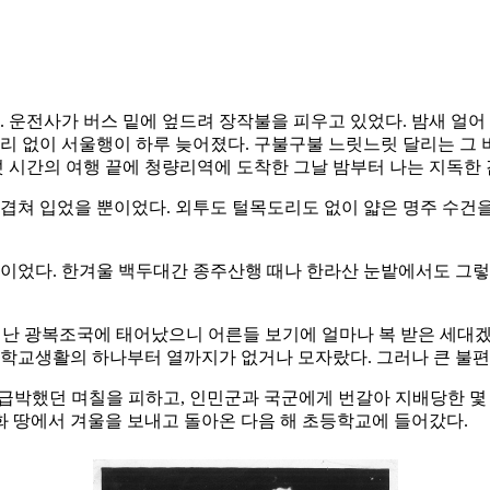
. 운전사가 버스 밑에 엎드려 장작불을 피우고 있었다. 밤새 얼어
리 없이 서울행이 하루 늦어졌다. 구불구불 느릿느릿 달리는 그 버
 시간의 여행 끝에 청량리역에 도착한 그날 밤부터 나는 지독한 
겹쳐 입었을 뿐이었다. 외투도 털목도리도 없이 얇은 명주 수건을 
림이었다. 한겨울 백두대간 종주산행 때나 한라산 눈밭에서도 그렇
난 광복조국에 태어났으니 어른들 보기에 얼마나 복 받은 세대겠는
 학교생활의 하나부터 열까지가 없거나 모자랐다. 그러나 큰 불편을
 급박했던 며칠을 피하고, 인민군과 국군에게 번갈아 지배당한 몇 
화 땅에서 겨울을 보내고 돌아온 다음 해 초등학교에 들어갔다.