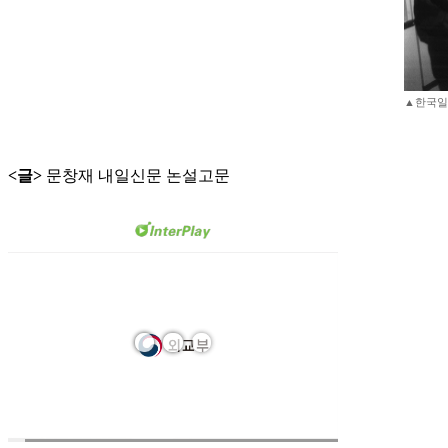
▲한국일보
<글>
문창재 내일신문 논설고문