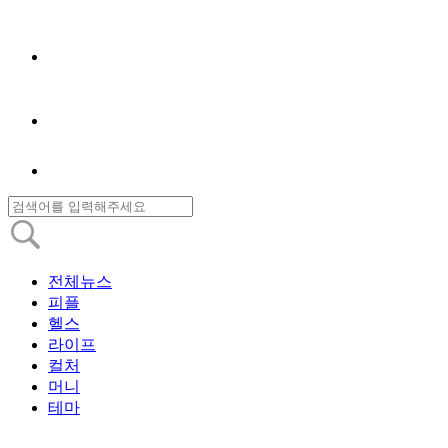
전체뉴스
피플
헬스
라이프
컬처
머니
테마