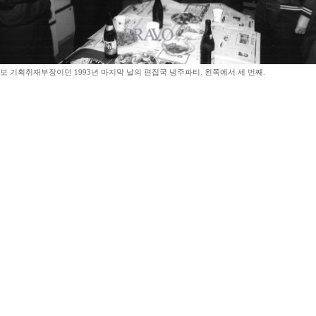
 기획취재부장이던 1993년 마지막 날의 편집국 냉주파티. 왼쪽에서 세 번째.