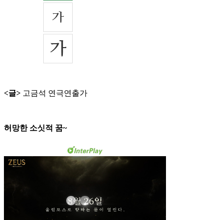
<글>
고금석 연극연출가
허망한 소싯적 꿈~