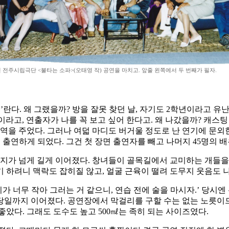
년 전주시립극단 <불타는 소파>(오태영 작) 공연을 마치고. 앞줄 왼쪽에서 두 번째가 필자.
네’란다. 왜 그랬을까? 방을 잘못 찾던 날, 자기도 2학년이라고 
라고, 연출자가 나를 꼭 보고 싶어 한다고. 왜 나갔을까? 캐스팅
단역을 주었다. 그러나 여덟 마디도 버거울 정도로 난 연기에 문외
 출연하게 되었다. 그건 첫 장면 출연자를 빼고 나머지 45명의 
이지가 넘게 길게 이어졌다. 창녀들이 골목길에서 교미하는 개들을
 하려니 맥락도 잡히질 않고, 얼굴 근육이 떨려 도무지 웃음도 
가 너무 작아 그러는 거 같으니, 연습 전에 술을 마시자.’ 당시
 당일까지 이어졌다. 공연장에서 막걸리를 구할 수는 없는 노릇이
았다. 그래도 도수도 높고 500㎖는 족히 되는 사이즈였다.