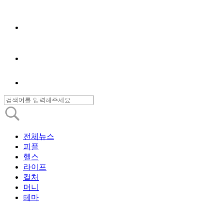
전체뉴스
피플
헬스
라이프
컬처
머니
테마