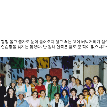
 핑핑 돌고 글자도 눈에 들어오지 않고 혀는 꼬여 버벅거리기 일쑤
 연습장을 찾지는 않았다. 난 원래 연극은 꿈도 꾼 적이 없으니까~