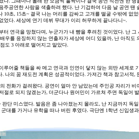
다. 그때마다 몰래 한 모금씩 홀짝이다 결국 공연 직전엔 한 병을
주공연한 사람을 색출하려 했다. 난 기겁하여 다음 날 공연 땐 술
 10초, 15초~ 결국 나는 머리를 감싸고 고개를 떨굴 수밖에 
없었다. 세상에 연기 데뷔 무대가 이리 허무하게 끝나다니~.
터 연극을 망쳤다며, 누군가가 내 뺨을 후려친 것이었다. 난 그 
 배우를 응징하지 않는 연출자가 세상에 어디 있을까, 난 아직도 
평점도 3 아래로 떨어지고 말았다.
이루어줄 책들을 싸 메고 연극과 인연이 닿지 않는 외딴 세계로 기
 나의 꿈 재도전 계획은 성공적이었다. 가져간 책과 참고서적, 
명의 전화가 걸려왔다. 공연이 얼마 안 남았는데 주인공 자리가 비
는 저절로 되지 않겠는가, 더군다나 원어민이 가르쳐 주면 독일어
 판단 미스였다. 발음은 좀 나아졌는지 몰라도, 난 지금까지 독일
 군대를 가거나 유학을 떠나 버린 후였다. 극단엔 1학년 신입생