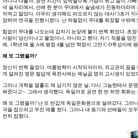
아니나 다를까, 공연 시간이 임박할수록 가슴이 뛰고 숨이 가빠졌
녁 술자리에서, 선배 한 분이 무대에서 술냄새가 진동하더라며 음
까먹고 말았다. 아무리 생각해도 떠오르지 않는 대사! 5초가 지나
장하여 연극을 진행시켰다. 난 하릴없이 무대를 퇴장할 수밖에 
힘없이 무대를 나오는데 갑자기 눈앞에 불이 번쩍 튀었다. 초장부
사람이 당신이냐고 물었더니, 아니라고 했다. 자기 작품을 망친
에, 1학년 때 올 A에 평점 4를 넘던 학점이 그만 C·D투성이에 
왜 또 그랬을까?
정신이 번쩍 들었다. 여름방학이 시작되자마자, 외교관의 꿈을 
게 알려진 명문 절답게 옥천사에는 예닐곱 명의 고시생이 있었다.
그러나 개학을 열흘도 채 남기지 않은 날, 다시 그놈한테서 운
봐준다고~. 그래서 생각했다. 독일어로 공연 한 번 하면 회화
왜 또 그랬을까? 난 또 반갑게 독일문화원으로 달려갔다. 그러나
극을 접으려고 무진 애를 썼다. 그러나 내 동기와 선배들이 모두
전히 접혔다.