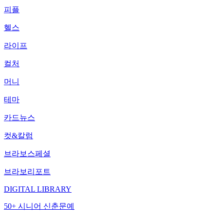
피플
헬스
라이프
컬처
머니
테마
카드뉴스
컷&칼럼
브라보스페셜
브라보리포트
DIGITAL LIBRARY
50+ 시니어 신춘문예