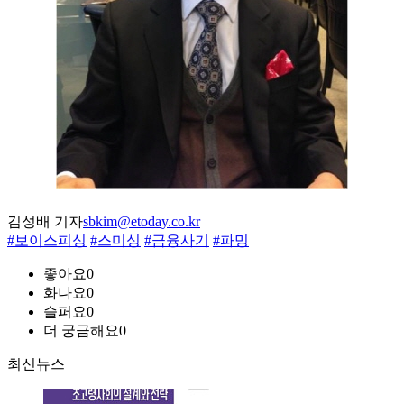
김성배 기자
sbkim@etoday.co.kr
#보이스피싱
#스미싱
#금융사기
#파밍
좋아요
0
화나요
0
슬퍼요
0
더 궁금해요
0
최신뉴스