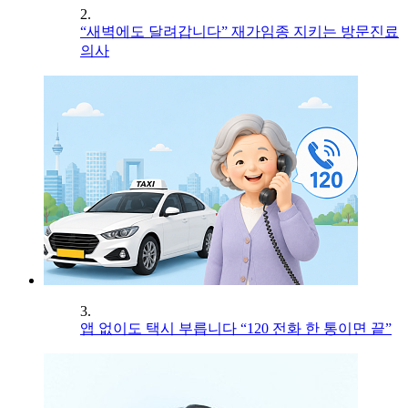
2.
“새벽에도 달려갑니다” 재가임종 지키는 방문진료
의사
3.
앱 없이도 택시 부릅니다 “120 전화 한 통이면 끝”