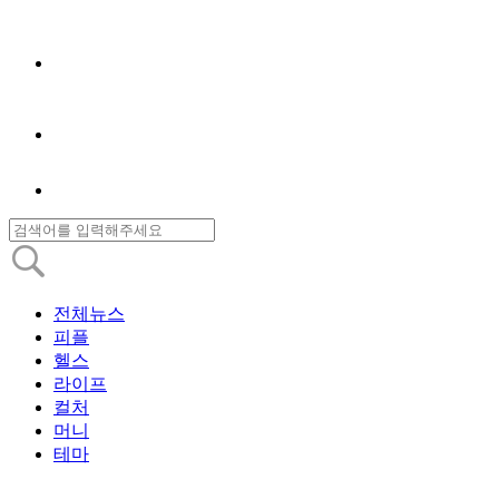
전체뉴스
피플
헬스
라이프
컬처
머니
테마