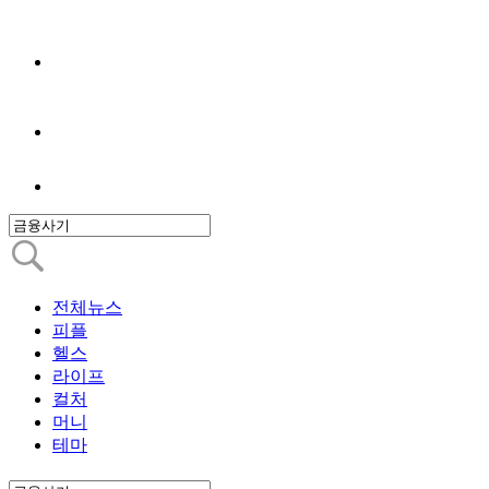
전체뉴스
피플
헬스
라이프
컬처
머니
테마