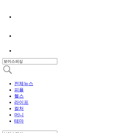
전체뉴스
피플
헬스
라이프
컬처
머니
테마