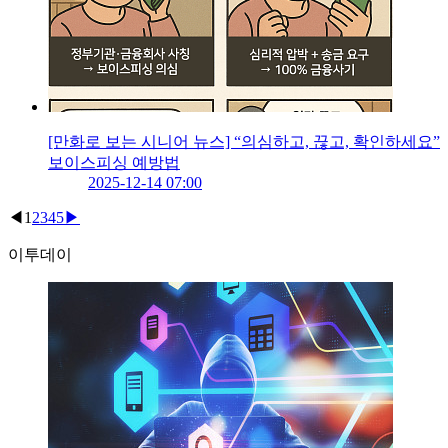
[만화로 보는 시니어 뉴스] “의심하고, 끊고, 확인하세요”
보이스피싱 예방법
2025-12-14 07:00
◀
1
2
3
4
5
▶
이투데이