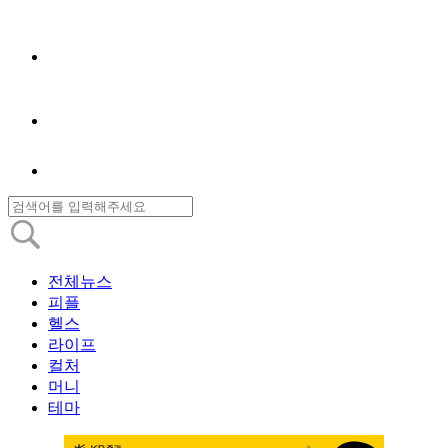
전체뉴스
피플
헬스
라이프
컬처
머니
테마