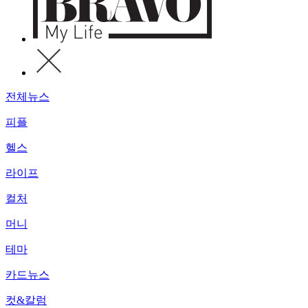
전체뉴스
피플
헬스
라이프
컬처
머니
테마
카드뉴스
컷&칼럼