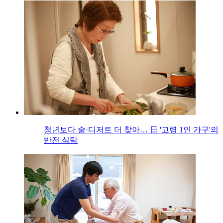
청년보다 술·디저트 더 찾아… 日 '고령 1인 가구'의
반전 식탁