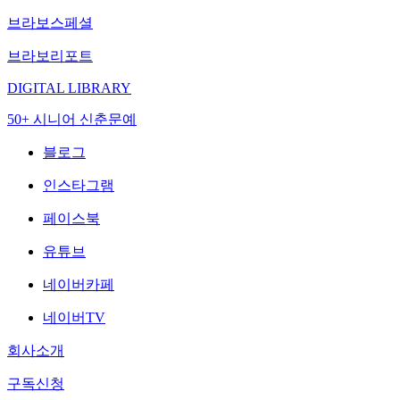
브라보스페셜
브라보리포트
DIGITAL LIBRARY
50+ 시니어 신춘문예
블로그
인스타그램
페이스북
유튜브
네이버카페
네이버TV
회사소개
구독신청