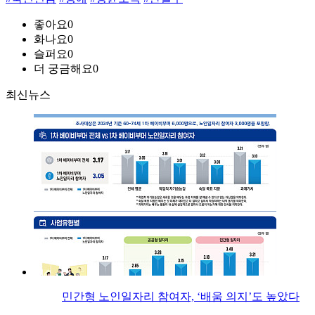
좋아요
0
화나요
0
슬퍼요
0
더 궁금해요
0
최신뉴스
민간형 노인일자리 참여자, ‘배움 의지’도 높았다