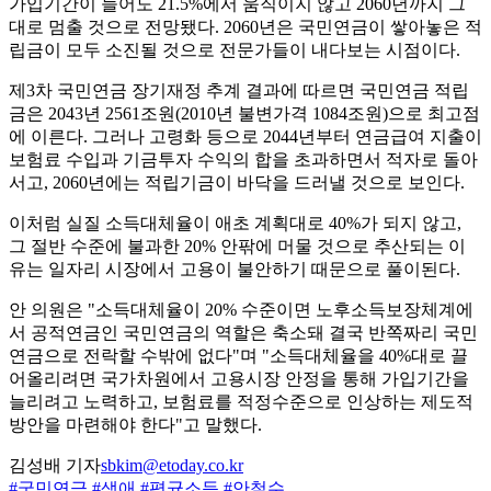
가입기간이 늘어도 21.5%에서 움직이지 않고 2060년까지 그
대로 멈출 것으로 전망됐다. 2060년은 국민연금이 쌓아놓은 적
립금이 모두 소진될 것으로 전문가들이 내다보는 시점이다.
제3차 국민연금 장기재정 추계 결과에 따르면 국민연금 적립
금은 2043년 2561조원(2010년 불변가격 1084조원)으로 최고점
에 이른다. 그러나 고령화 등으로 2044년부터 연금급여 지출이
보험료 수입과 기금투자 수익의 합을 초과하면서 적자로 돌아
서고, 2060년에는 적립기금이 바닥을 드러낼 것으로 보인다.
이처럼 실질 소득대체율이 애초 계획대로 40%가 되지 않고,
그 절반 수준에 불과한 20% 안팎에 머물 것으로 추산되는 이
유는 일자리 시장에서 고용이 불안하기 때문으로 풀이된다.
안 의원은 "소득대체율이 20% 수준이면 노후소득보장체계에
서 공적연금인 국민연금의 역할은 축소돼 결국 반쪽짜리 국민
연금으로 전락할 수밖에 없다"며 "소득대체율을 40%대로 끌
어올리려면 국가차원에서 고용시장 안정을 통해 가입기간을
늘리려고 노력하고, 보험료를 적정수준으로 인상하는 제도적
방안을 마련해야 한다"고 말했다.
김성배 기자
sbkim@etoday.co.kr
#국민연금
#생애
#평균소득
#안철수