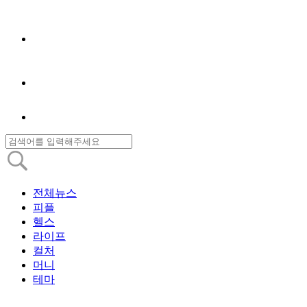
전체뉴스
피플
헬스
라이프
컬처
머니
테마