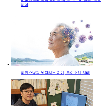
해야
파킨슨병과 헷갈리는 치매, 루이소체 치매