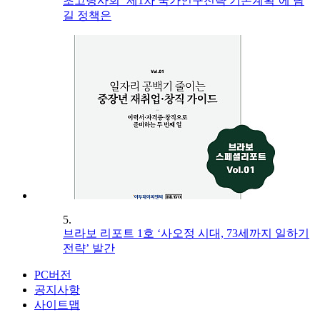
초고령사회 ‘제1차 국가인구전략 기본계획’에 담
길 정책은
5.
브라보 리포트 1호 ‘사오정 시대, 73세까지 일하기
전략’ 발간
PC버전
공지사항
사이트맵