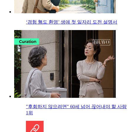
‘경험 無도 환영’ 생애 첫 일자리 도전 설명서
"후회하지 않으려면" 60세 넘어 끊어내야 할 사람
1위