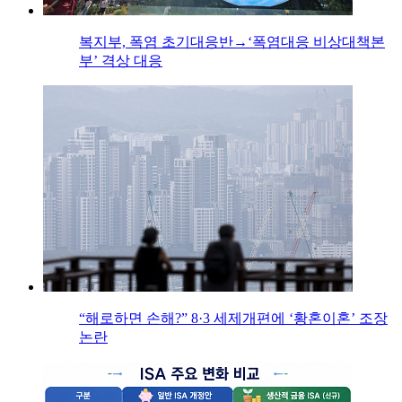
복지부, 폭염 초기대응반→‘폭염대응 비상대책본
부’ 격상 대응
“해로하면 손해?” 8·3 세제개편에 ‘황혼이혼’ 조장
논란