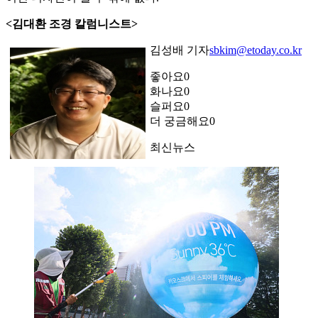
<김대환 조경 칼럼니스트>
김성배 기자
sbkim@etoday.co.kr
좋아요
0
화나요
0
슬퍼요
0
더 궁금해요
0
최신뉴스