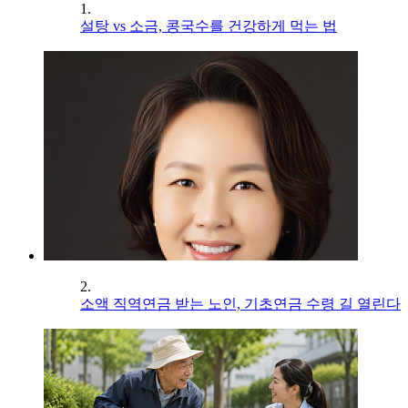
1.
설탕 vs 소금, 콩국수를 건강하게 먹는 법
2.
소액 직역연금 받는 노인, 기초연금 수령 길 열린다