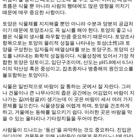
흐름은 식물 뿐 아니라 사람의 행태에도 많은 영향을 끼치기
때문에 매우 중요한 사항이다.
토양은 식물체를 지지해줄 뿐만 아니라 수분과 양분의 공급처
이기 때문에 토양조사도 꼭 실시를 해야 한다. 토양의 좋고 나
쁨은 식물의 생사를 좌우할 만큼 중요하기 때문이다. 토양조사
항목으로는 토양의 물리적 성질을 나타내는 토성(土性)과 토
양을 구성한는 입자들의 배열상태를 보는 토양구조, 토양의 산
도를 나타내는 화학적 성질등이다. 식물성장에 있어서 가장 적
합한 토양은 양토이고, 입단구조이며, 산도는 pH5.8에서 6.5사
이의 약산성 혹은 중성이고, 잡초종자나 병충해의 원인요소를
불포함하는 토양이다.
식물은 일반적으로 바람이 잘 통하는 곳에서 잘 자란다. 그러
나 건물이나 큰 나무사이의 좁은 공간에는 어김없이 바람이 지
나가는 길(바람골)이 생기는데 이 곳은 바람이 세서 여러 가지
문제를 일으킨다. 식물생장을 어렵게 하며, 토양을 건조하게
하고, 겨울에는 동해를 일으키기 쉽다. 이러한 곳은 바람을 막
을 수 있는 울타리나 기타장치들을 두어야 한다.
사람들이 드나드는 ‘동선’을 파악하는 것도 중요하다. 진입은
어디이며, 건물들로 인해 사람들이 어떻게 움직이느냐에 따라