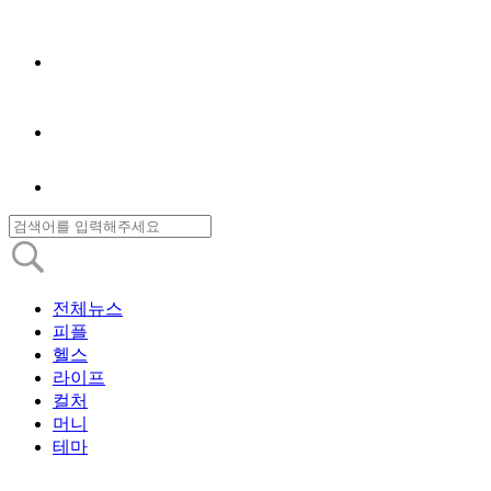
전체뉴스
피플
헬스
라이프
컬처
머니
테마