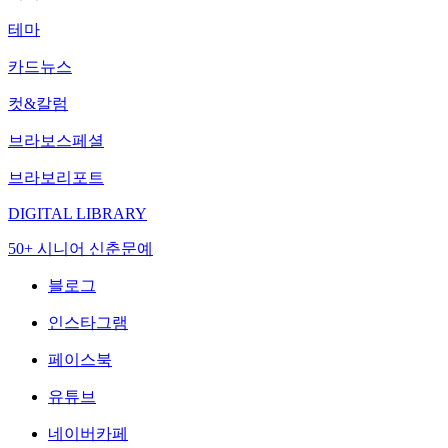
테마
카드뉴스
컷&칼럼
브라보스페셜
브라보리포트
DIGITAL LIBRARY
50+ 시니어 신춘문예
블로그
인스타그램
페이스북
유튜브
네이버카페