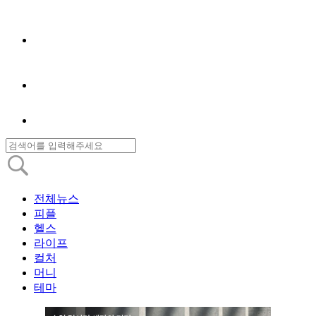
전체뉴스
피플
헬스
라이프
컬처
머니
테마