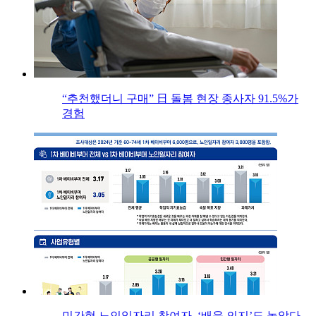
“추천했더니 구매” 日 돌봄 현장 종사자 91.5%가
경험
민간형 노인일자리 참여자, ‘배움 의지’도 높았다