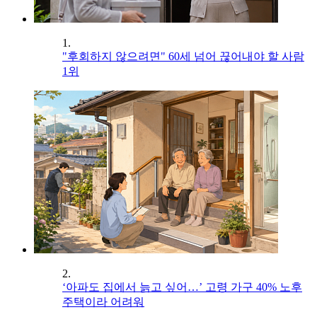
1.
"후회하지 않으려면" 60세 넘어 끊어내야 할 사람
1위
2.
‘아파도 집에서 늙고 싶어…’ 고령 가구 40% 노후
주택이라 어려워