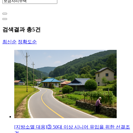
검색결과 총
5
건
최신순
정확도순
[지방소멸 대응]③ 50대 이상 시니어 유입을 위한 선결조