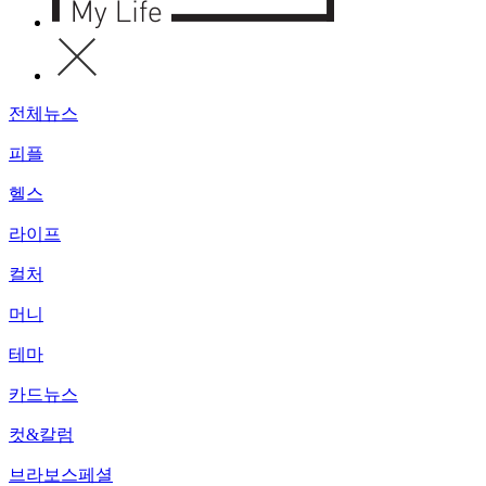
전체뉴스
피플
헬스
라이프
컬처
머니
테마
카드뉴스
컷&칼럼
브라보스페셜