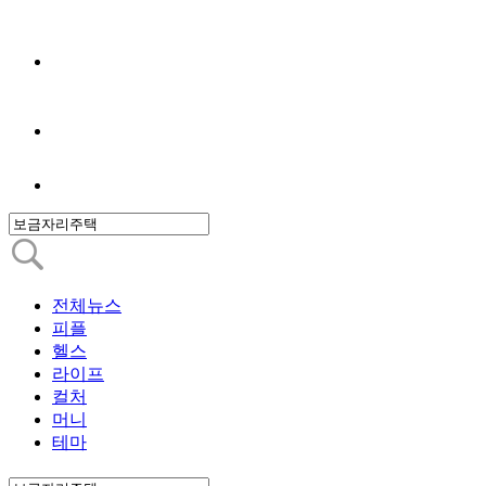
전체뉴스
피플
헬스
라이프
컬처
머니
테마