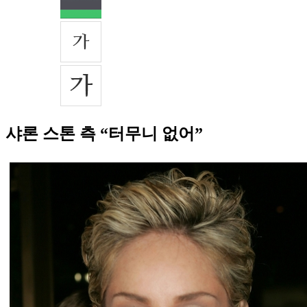
샤론 스톤 측 “터무니 없어”