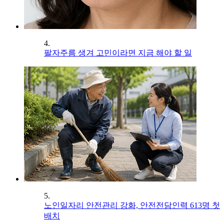
4.
팔자주름 생겨 고민이라면 지금 해야 할 일
5.
노인일자리 안전관리 강화, 안전전담인력 613명 첫
배치