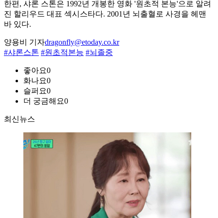
한편, 샤론 스톤은 1992년 개봉한 영화 '원초적 본능'으로 알려
진 할리우드 대표 섹시스타다. 2001년 뇌출혈로 사경을 헤맨
바 있다.
양용비 기자
dragonfly@etoday.co.kr
#샤론스톤
#원초적본능
#뇌졸중
좋아요
0
화나요
0
슬퍼요
0
더 궁금해요
0
최신뉴스