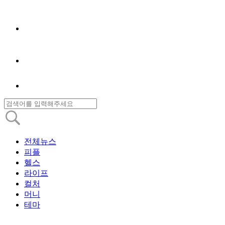
전체뉴스
피플
헬스
라이프
컬처
머니
테마