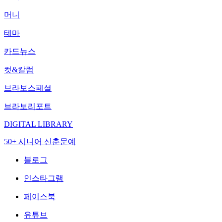
머니
테마
카드뉴스
컷&칼럼
브라보스페셜
브라보리포트
DIGITAL LIBRARY
50+ 시니어 신춘문예
블로그
인스타그램
페이스북
유튜브