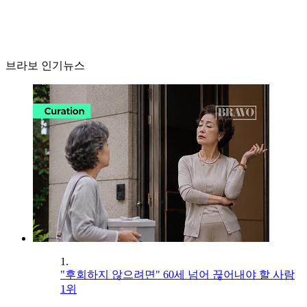
브라보 인기뉴스
1.
"후회하지 않으려면" 60세 넘어 끊어내야 할 사람
1위