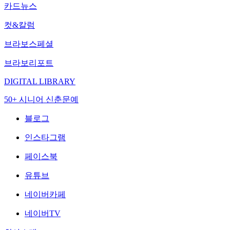
카드뉴스
컷&칼럼
브라보스페셜
브라보리포트
DIGITAL LIBRARY
50+ 시니어 신춘문예
블로그
인스타그램
페이스북
유튜브
네이버카페
네이버TV