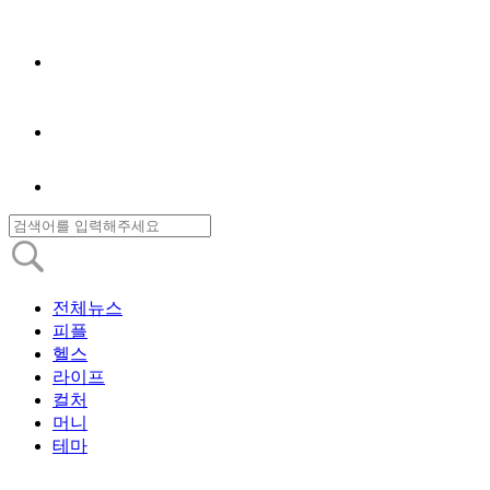
전체뉴스
피플
헬스
라이프
컬처
머니
테마