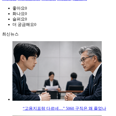
좋아요
0
화나요
0
슬퍼요
0
더 궁금해요
0
최신뉴스
“고용지표랑 다르네…” 5060 구직은 왜 줄었나