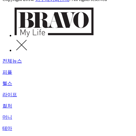
전체뉴스
피플
헬스
라이프
컬처
머니
테마