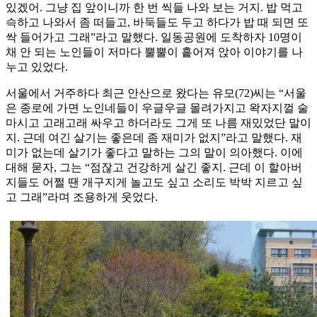
있겠어. 그냥 집 앞이니까 한 번 씩들 나와 보는 거지. 밥 먹고
슥하고 나와서 좀 떠들고, 바둑들도 두고 하다가 밥 때 되면 또
싹 들어가고 그래”라고 말했다. 일동공원에 도착하자 10명이
채 안 되는 노인들이 저마다 뿔뿔이 흩어져 앉아 이야기를 나
누고 있었다.
서울에서 거주하다 최근 안산으로 왔다는 유모(72)씨는 “서울
은 종로에 가면 노인네들이 우글우글 몰려가지고 왁자지껄 술
마시고 고래고래 싸우고 하더라도 그게 또 나름 재밌었단 말이
지. 근데 여긴 살기는 좋은데 좀 재미가 없지”라고 말했다. 재
미가 없는데 살기가 좋다고 말하는 그의 말이 의아했다. 이에
대해 묻자, 그는 “점잖고 건강하게 살긴 좋지. 근데 이 할아버
지들도 어쩔 땐 개구지게 놀고도 싶고 소리도 박박 지르고 싶
고 그래”라며 조용하게 웃었다.