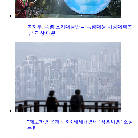
복지부, 폭염 초기대응반→‘폭염대응 비상대책본
부’ 격상 대응
“해로하면 손해?” 8·3 세제개편에 ‘황혼이혼’ 조장
논란