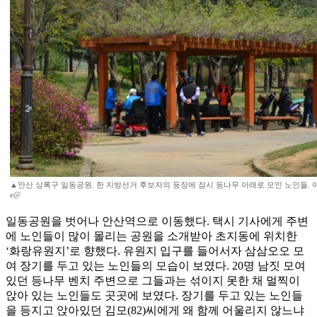
▲안산 상록구 일동공원. 한 지방선거 후보자의 등장에 잠시 등나무 아래로 모인 노인들. 이지
e@
일동공원을 벗어나 안산역으로 이동했다. 택시 기사에게 주변
에 노인들이 많이 몰리는 공원을 소개받아 초지동에 위치한
‘화랑유원지’로 향했다. 유원지 입구를 들어서자 삼삼오오 모
여 장기를 두고 있는 노인들의 모습이 보였다. 20명 남짓 모여
있던 등나무 벤치 주변으로 그들과는 섞이지 못한 채 멀찍이
앉아 있는 노인들도 곳곳에 보였다. 장기를 두고 있는 노인들
을 등지고 앉아있던 김모(82)씨에게 왜 함께 어울리지 않느냐