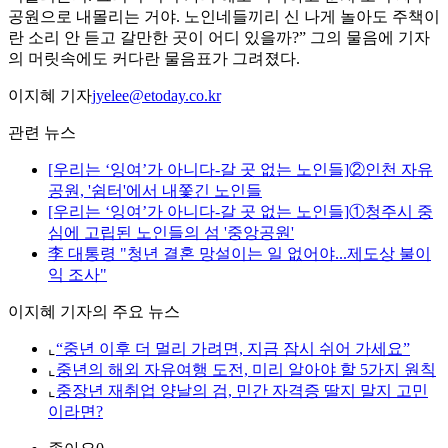
공원으로 내몰리는 거야. 노인네들끼리 신 나게 놀아도 주책이
란 소리 안 듣고 갈만한 곳이 어디 있을까?” 그의 물음에 기자
의 머릿속에도 커다란 물음표가 그려졌다.
이지혜 기자
jyelee@etoday.co.kr
관련 뉴스
[우리는 ‘잉여’가 아니다-갈 곳 없는 노인들]②인천 자유
공원, '쉼터'에서 내쫓긴 노인들
[우리는 ‘잉여’가 아니다-갈 곳 없는 노인들]①청주시 중
심에 고립된 노인들의 섬 '중앙공원'
李 대통령 "청년 결혼 망설이는 일 없어야...제도상 불이
익 조사"
이지혜 기자의 주요 뉴스
⌞
“중년 이후 더 멀리 가려면, 지금 잠시 쉬어 가세요”
⌞
중년의 해외 자유여행 도전, 미리 알아야 할 5가지 원칙
⌞
중장년 재취업 양날의 검, 민간 자격증 딸지 말지 고민
이라면?