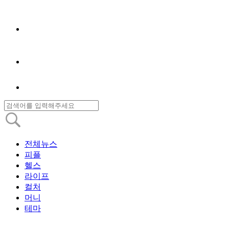
전체뉴스
피플
헬스
라이프
컬처
머니
테마