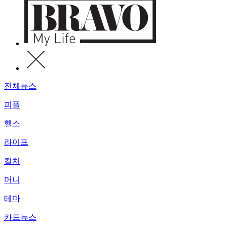
전체뉴스
피플
헬스
라이프
컬처
머니
테마
카드뉴스