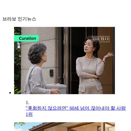
브라보 인기뉴스
1.
"후회하지 않으려면" 60세 넘어 끊어내야 할 사람
1위