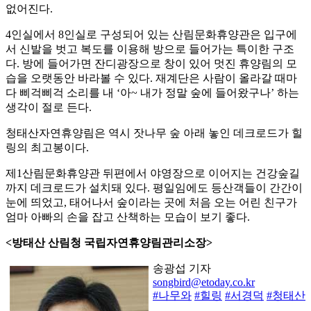
없어진다.
4인실에서 8인실로 구성되어 있는 산림문화휴양관은 입구에
서 신발을 벗고 복도를 이용해 방으로 들어가는 특이한 구조
다. 방에 들어가면 잔디광장으로 창이 있어 멋진 휴양림의 모
습을 오랫동안 바라볼 수 있다. 재계단은 사람이 올라갈 때마
다 삐걱삐걱 소리를 내 ‘아~ 내가 정말 숲에 들어왔구나’ 하는
생각이 절로 든다.
청태산자연휴양림은 역시 잣나무 숲 아래 놓인 데크로드가 힐
링의 최고봉이다.
제1산림문화휴양관 뒤편에서 야영장으로 이어지는 건강숲길
까지 데크로드가 설치돼 있다. 평일임에도 등산객들이 간간이
눈에 띄었고, 태어나서 숲이라는 곳에 처음 오는 어린 친구가
엄마 아빠의 손을 잡고 산책하는 모습이 보기 좋다.
<방태산 산림청 국립자연휴양림관리소장>
송광섭 기자
songbird@etoday.co.kr
#나무와
#힐링
#서경덕
#청태산