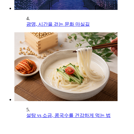
4.
광명, 시간을 걷는 문화 마실길
5.
설탕 vs 소금, 콩국수를 건강하게 먹는 법