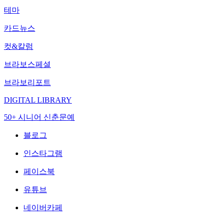
테마
카드뉴스
컷&칼럼
브라보스페셜
브라보리포트
DIGITAL LIBRARY
50+ 시니어 신춘문예
블로그
인스타그램
페이스북
유튜브
네이버카페