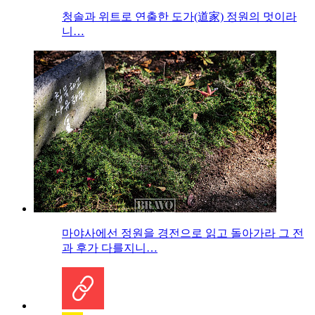
청솔과 위트로 연출한 도가(道家) 정원의 멋이라
니…
마야사에선 정원을 경전으로 읽고 돌아가라 그 전
과 후가 다를지니…