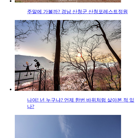
주말에 가볼까? 경남 산청군 산청포레스트정원
나여! 넌 누구냐? 언제 한번 바위처럼 살아본 적 있
나?