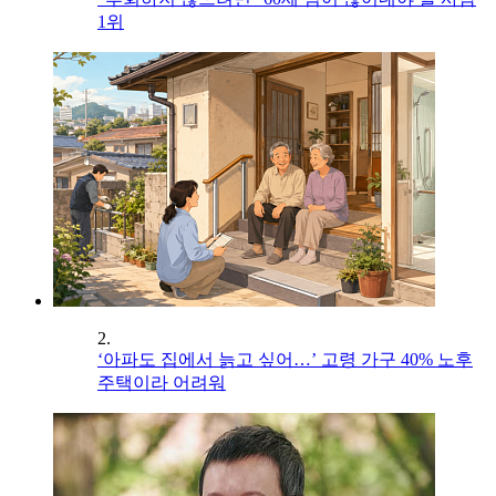
1위
2.
‘아파도 집에서 늙고 싶어…’ 고령 가구 40% 노후
주택이라 어려워