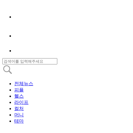
전체뉴스
피플
헬스
라이프
컬처
머니
테마