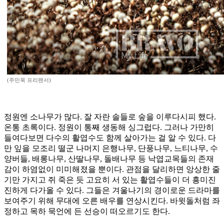
(주민욱 프리랜서)
정원엔 소나무가 많다. 잘 자란 솔들로 숲을 이루다시피 했다.
온통 초록이다. 정원이 통째 생동해 싱그럽다. 그러나 가만히
들여다보면 다수의 활엽수도 함께 살아가는 걸 알 수 있다. 다
만 잎을 모조리 떨군 나머지 은행나무, 단풍나무, 느티나무, 수
양버들, 배롱나무, 산딸나무, 돌배나무 등 낙엽교목들의 존재
감이 하염없이 미미해졌을 뿐이다. 관점을 달리하면 앙상한 줄
기만 가지고 쥐 죽은 듯 고요히 서 있는 활엽수들이 더 흥미진
진하게 다가올 수 있다. 그들은 겨울나기의 경이로운 드라마를
보여주기 위해 무대에 오른 배우를 연상시킨다. 바윗돌처럼 좌
정하고 목하 묵언에 든 선승이 떠오르기도 한다.