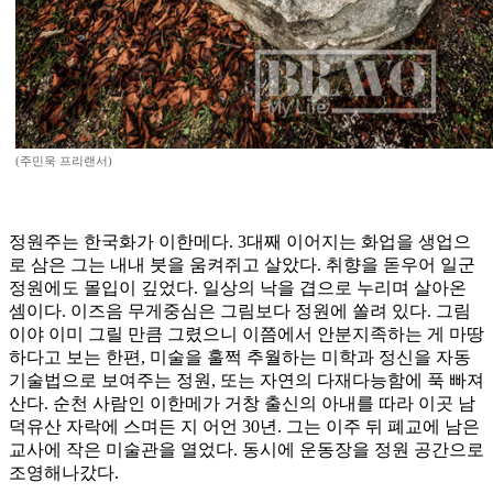
(주민욱 프리랜서)
정원주는 한국화가 이한메다. 3대째 이어지는 화업을 생업으
로 삼은 그는 내내 붓을 움켜쥐고 살았다. 취향을 돋우어 일군
정원에도 몰입이 깊었다. 일상의 낙을 겹으로 누리며 살아온
셈이다. 이즈음 무게중심은 그림보다 정원에 쏠려 있다. 그림
이야 이미 그릴 만큼 그렸으니 이쯤에서 안분지족하는 게 마땅
하다고 보는 한편, 미술을 훌쩍 추월하는 미학과 정신을 자동
기술법으로 보여주는 정원, 또는 자연의 다재다능함에 푹 빠져
산다. 순천 사람인 이한메가 거창 출신의 아내를 따라 이곳 남
덕유산 자락에 스며든 지 어언 30년. 그는 이주 뒤 폐교에 남은
교사에 작은 미술관을 열었다. 동시에 운동장을 정원 공간으로
조영해나갔다.