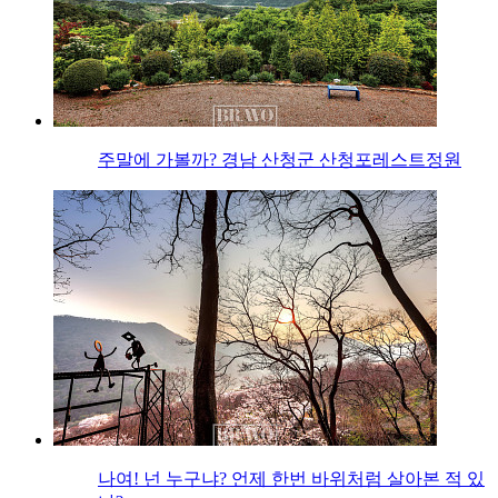
주말에 가볼까? 경남 산청군 산청포레스트정원
나여! 넌 누구냐? 언제 한번 바위처럼 살아본 적 있