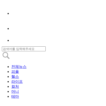
전체뉴스
피플
헬스
라이프
컬처
머니
테마