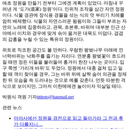
애초 정원을 만들기 전부터 그에겐 계획이 있었다. 마침내 꾸
려낸 게 ‘도가(道家) 정원’이다. 인위적 조작을 삼간 자연 정원
이다. 식물 경관에 장식용 경물을 섞는 식의 멋 부리기 치레를
엄히 배제했다. 식물의 자연스러운 됨됨이와 그들이 부르는 자
연의 노래에 집중하라고. 관목, 초본류, 바위며 대부분 인근 산
야에서 이치와 경우에 맞게 솎아 옮겨온 대목도 미덥다. 겹겹
의 감흥을 누릴 수 있는 특유의 정원이다.
위트로 직조한 공간도 볼 만하다. 우람한 왕벚나무 아래에 깐
너럭바위는 낙화주를 즐기는 자리다. 연분홍 왕벚꽃이 흐드러
질 때면 정든 이들을 불러들여 흥겨이 한잔 나누는 곳이다. 입
구 쪽엔 ‘가리개 바위’도 두었다. 정원에서 대충 걸쳐 입고 일
할 때 객이 찾아올 경우, 그는 바위 뒤에 살짝 숨어 의관을 정제
한 뒤 모습을 쓱 드러내는 것으로 예를 갖춘다. 언뜻 따분한 격
식으로 보이지만, 그마저 이한메에겐 놀이이자 익살일 테다.
박원식 객원 기자
tititoto@hanmail.net
관련 뉴스
마야사에선 정원을 경전으로 읽고 돌아가라 그 전과 후
가 다를지니…