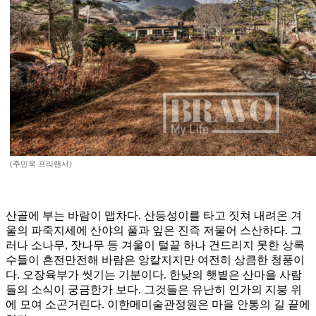
(주민욱 프리랜서)
산골에 부는 바람이 맵차다. 산등성이를 타고 짓쳐 내려온 겨
울의 파죽지세에 산야의 풀과 잎은 진즉 저물어 스산하다. 그
러나 소나무, 잣나무 등 겨울이 털끝 하나 건드리지 못한 상록
수들이 흔전만전해 바람은 앙칼지지만 여전히 상큼한 청풍이
다. 오장육부가 씻기는 기분이다. 한낮의 햇볕은 산마을 사람
들의 소식이 궁금한가 보다. 그것들은 유난히 인가의 지붕 위
에 모여 소곤거린다. 이한메미술관정원은 마을 안통의 길 끝에