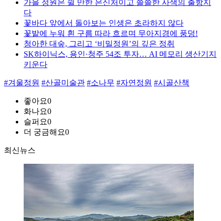
가을 정원은 쉴 만한 은신처이고 쓸쓸한 사색의 출항지
다
꽃바다 앞에서 돌아보는 인생은 초라하지 않다
꽃밭에 누워 흰 구름 따라 흐르며 무아지경에 풍덩!
청아한 대숲, 그리고 ‘비밀정원’의 깊은 정취
SK하이닉스, 용인·청주 54조 투자… AI 메모리 생산기지
키운다
#겨울정원
#산골미술관
#소나무
#자연정원
#시골산책
좋아요
0
화나요
0
슬퍼요
0
더 궁금해요
0
최신뉴스