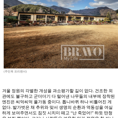
(주민욱 프리랜서)
겨울 정원의 각별한 개성을 과소평가할 길이 없다. 건조한 외
관에도 불구하고 군더더기 다 털어낸 나무들의 내부에 장착된
엔진은 씨억씨억 풀가동 중이다. 톱니바퀴 하나 비틀어진 게
없다. 발가벗은 채 추위와 맞서 생명의 순환과 역동성을 여실
하게 보여주면서도 짐짓 시치미 떼고 “난 죽었어!” 하듯 딴청