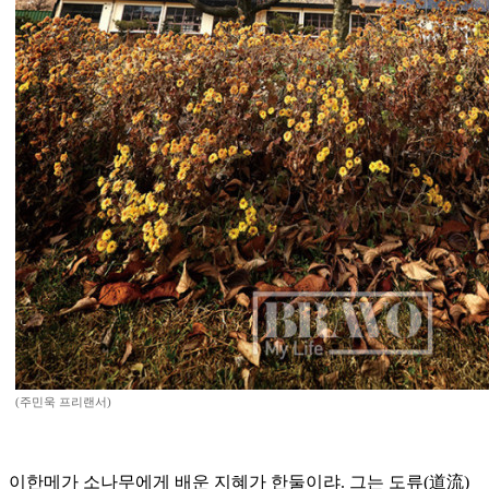
(주민욱 프리랜서)
이한메가 소나무에게 배운 지혜가 한둘이랴. 그는 도류(道流)