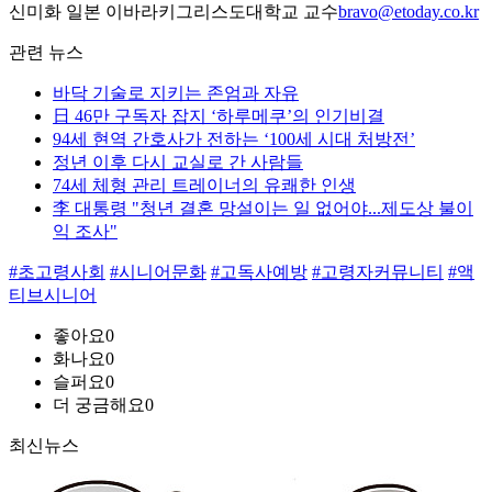
신미화 일본 이바라키그리스도대학교 교수
bravo@etoday.co.kr
관련 뉴스
바닥 기술로 지키는 존엄과 자유
日 46만 구독자 잡지 ‘하루메쿠’의 인기비결
94세 현역 간호사가 전하는 ‘100세 시대 처방전’
정년 이후 다시 교실로 간 사람들
74세 체형 관리 트레이너의 유쾌한 인생
李 대통령 "청년 결혼 망설이는 일 없어야...제도상 불이
익 조사"
#초고령사회
#시니어문화
#고독사예방
#고령자커뮤니티
#액
티브시니어
좋아요
0
화나요
0
슬퍼요
0
더 궁금해요
0
최신뉴스