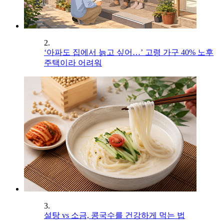
2.
‘아파도 집에서 늙고 싶어…’ 고령 가구 40% 노후
주택이라 어려워
3.
설탕 vs 소금, 콩국수를 건강하게 먹는 법