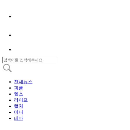
전체뉴스
피플
헬스
라이프
컬처
머니
테마