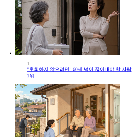
1.
"후회하지 않으려면" 60세 넘어 끊어내야 할 사람
1위