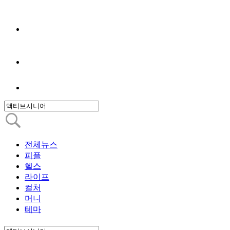
전체뉴스
피플
헬스
라이프
컬처
머니
테마