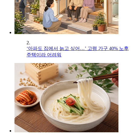
2.
‘아파도 집에서 늙고 싶어…’ 고령 가구 40% 노후
주택이라 어려워