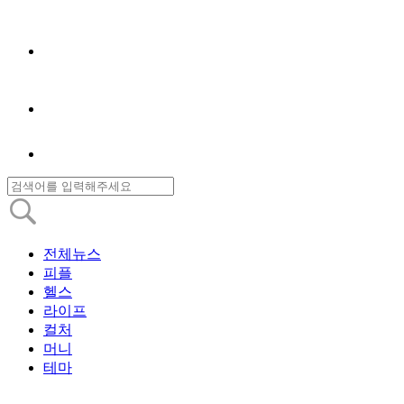
전체뉴스
피플
헬스
라이프
컬처
머니
테마