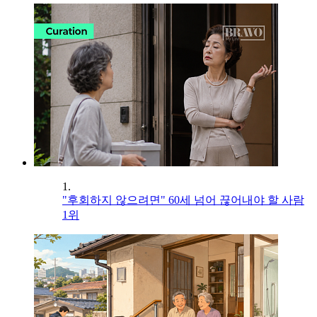
1.
"후회하지 않으려면" 60세 넘어 끊어내야 할 사람
1위