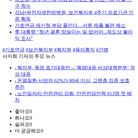
구 착수
강남•부천자생한방병원, 보건복지부 4주기 의료기관 인
증 획득
기초연금 재신청 부담 줄인다…서류 제출 불편 해소
李 대통령 "청년 결혼 망설이는 일 없어야...제도상 불이
익 조사"
#기초연금
#보건복지부
#복지부
#육아휴직
#간병
서지희 기자의 주요 뉴스
⌞
복지부, 폭염 초기대응반→‘폭염대응 비상대책본부’ 격
상 대응
⌞
온열질환 사망자 62%가 80세 이상, 고령층 집중 보호
추진
⌞
노인일자리 안전관리 강화, 안전전담인력 613명 첫 배
치
좋아요
0
화나요
0
슬퍼요
0
더 궁금해요
0