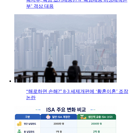
부’ 격상 대응
“해로하면 손해?” 8·3 세제개편에 ‘황혼이혼’ 조장
논란