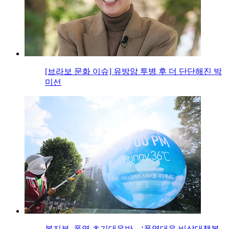
[브라보 문화 이슈] 유방암 투병 후 더 단단해진 박
미선
복지부, 폭염 초기대응반→‘폭염대응 비상대책본