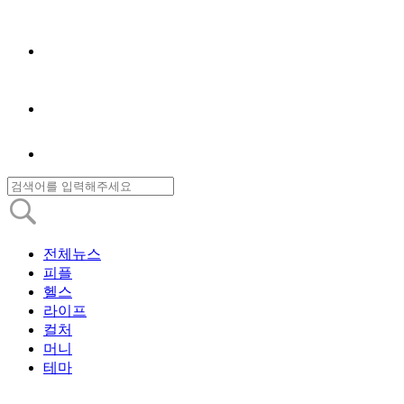
전체뉴스
피플
헬스
라이프
컬처
머니
테마