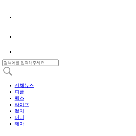
전체뉴스
피플
헬스
라이프
컬처
머니
테마