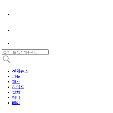
전체뉴스
피플
헬스
라이프
컬처
머니
테마