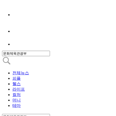
전체뉴스
피플
헬스
라이프
컬처
머니
테마