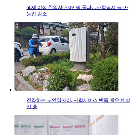
60세 이상 취업자 700만명 돌파…사회복지 늘고·
농업 감소
진화하는 노인일자리, 사회서비스 빈틈 메우며 발
전 중