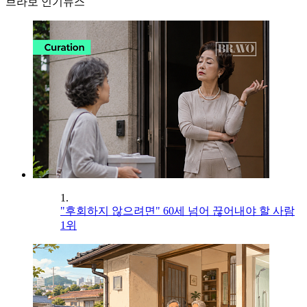
브라보 인기뉴스
1.
"후회하지 않으려면" 60세 넘어 끊어내야 할 사람
1위