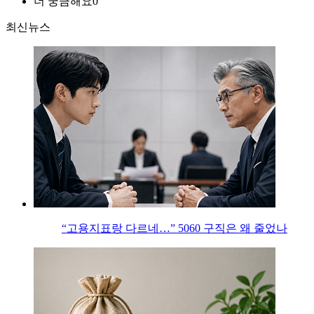
더 궁금해요
0
최신뉴스
“고용지표랑 다르네…” 5060 구직은 왜 줄었나