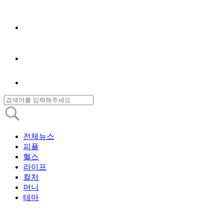
전체뉴스
피플
헬스
라이프
컬처
머니
테마