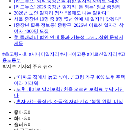
[카드뉴스] 퇴직 중장년을 위한 일자리 사이트 5대장
[카드뉴스] 2026 중장년 일자리 ‘돈 되는’ 정보 총정리
2026년 노인 일자리 정책 “올해도 나는 일한다”
서울 중장년 10명 중 8명 “5년 안에 새 일자리 찾겠다”
[중장년 필독 정보통] 중랑구, 2026년 어르신 일자리 참
여자 4060명 모집
美 클래리티 법안 연내 통과 가능성 13%…상원 문턱서
제동
#초고령사회
#시니어일자리
#시니어고용
#어르신일자리
#고
용노동부
박지수 기자의 주요 뉴스
⌞
‘아파도 집에서 늙고 싶어…’ 고령 가구 40% 노후 주택
이라 어려워
⌞
노후 대비로 달러보험? 환율 오르면 보험료 부담 커진
다
⌞
혼자 사는 중장년, 소득·일자리·건강 ‘복합 위험’ 비상
좋아요
0
화나요
0
슬퍼요
0