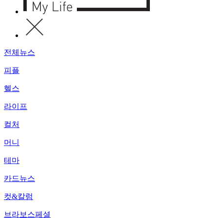
전체뉴스
피플
헬스
라이프
컬처
머니
테마
카드뉴스
컷&칼럼
브라보스페셜