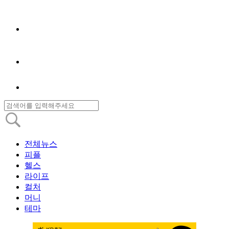
전체뉴스
피플
헬스
라이프
컬처
머니
테마