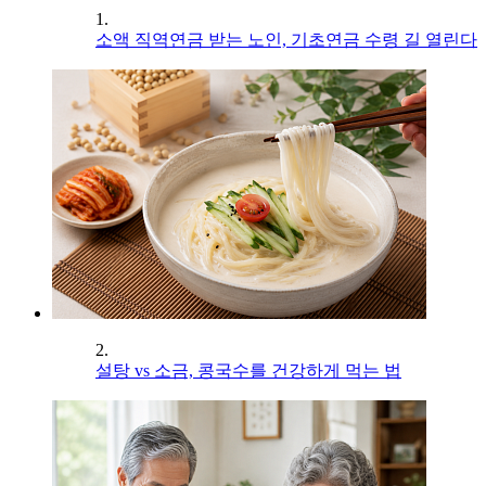
1.
소액 직역연금 받는 노인, 기초연금 수령 길 열린다
2.
설탕 vs 소금, 콩국수를 건강하게 먹는 법