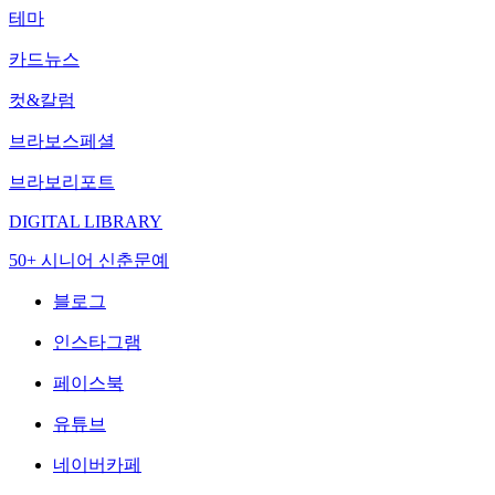
테마
카드뉴스
컷&칼럼
브라보스페셜
브라보리포트
DIGITAL LIBRARY
50+ 시니어 신춘문예
블로그
인스타그램
페이스북
유튜브
네이버카페