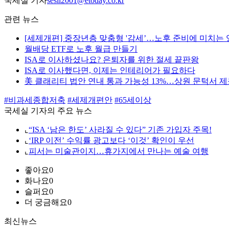
국세실 기자
sesil2001@etoday.co.kr
관련 뉴스
[세제개편] 중장년층 맞춤형 '감세’…노후 준비에 미치는 
월배당 ETF로 노후 월급 만들기
ISA로 이사하셨나요? 은퇴자를 위한 절세 끝판왕
ISA로 이사했다면, 이제는 인테리어가 필요하다
美 클래리티 법안 연내 통과 가능성 13%…상원 문턱서 
#비과세종합저축
#세제개편안
#65세이상
국세실 기자의 주요 뉴스
⌞
“ISA ‘남은 한도’ 사라질 수 있다” 기존 가입자 주목!
⌞
‘IRP 이전’ 수익률 광고보다 ‘이것’ 확인이 우선
⌞
피서는 미술관이지…휴가지에서 만나는 예술 여행
좋아요
0
화나요
0
슬퍼요
0
더 궁금해요
0
최신뉴스