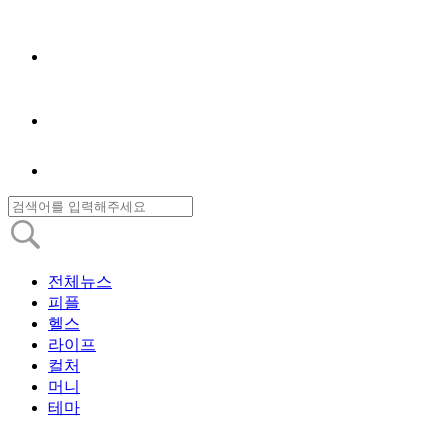
전체뉴스
피플
헬스
라이프
컬처
머니
테마