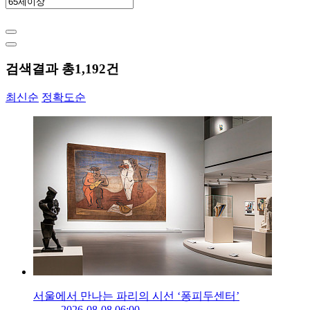
검색결과 총
1,192
건
최신순
정확도순
서울에서 만나는 파리의 시선 ‘퐁피두센터’
2026-08-08 06:00