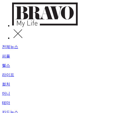
전체뉴스
피플
헬스
라이프
컬처
머니
테마
카드뉴스