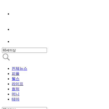
전체뉴스
피플
헬스
라이프
컬처
머니
테마