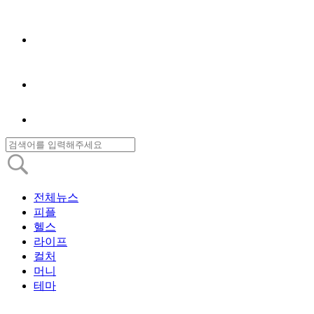
전체뉴스
피플
헬스
라이프
컬처
머니
테마