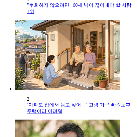
"후회하지 않으려면" 60세 넘어 끊어내야 할 사람
1위
2.
‘아파도 집에서 늙고 싶어…’ 고령 가구 40% 노후
주택이라 어려워