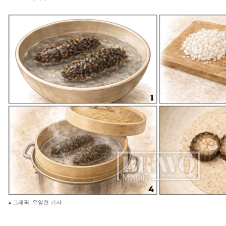
▲그래픽=유영현 기자