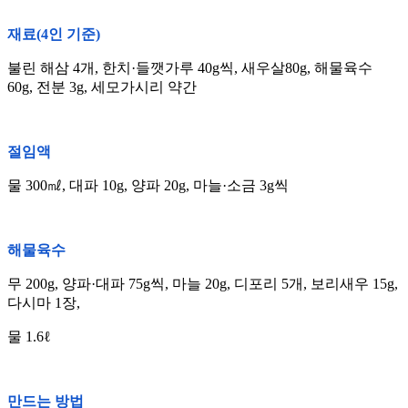
재료(4인 기준)
불린 해삼 4개, 한치·들깻가루 40g씩, 새우살80g, 해물육수
60g, 전분 3g, 세모가시리 약간
절임액
물 300㎖, 대파 10g, 양파 20g, 마늘·소금 3g씩
해물육수
무 200g, 양파·대파 75g씩, 마늘 20g, 디포리 5개, 보리새우 15g,
다시마 1장,
물 1.6ℓ
만드는 방법