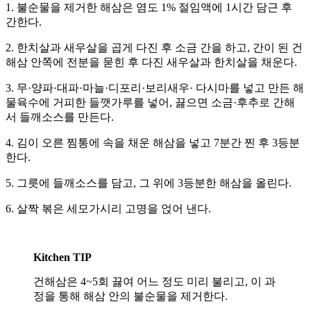
1. 불순물을 제거한 해삼은 염도 1% 절임액에 1시간 담근 후
간한다.
2. 한치살과 새우살을 곱게 다진 후 소금 간을 하고, 간이 된 건
해삼 안쪽에 전분을 묻힌 후 다진 새우살과 한치살을 채운다.
3. 무·양파·대파·마늘·디포리·보리새우· 다시마를 넣고 만든 해
물육수에 거피한 들깻가루를 넣어, 끓으면 소금·후추로 간해
서 들깨소스를 만든다.
4. 김이 오른 찜통에 속을 채운 해삼을 넣고 7분간 찐 후 3등분
한다.
5. 그릇에 들깨소스를 담고, 그 위에 3등분한 해삼을 올린다.
6. 살짝 볶은 세모가시리 고명을 얹어 낸다.
Kitchen TIP
건해삼은 4~5회 끓여 어느 정도 미리 불리고, 이 과
정을 통해 해삼 안의 불순물을 제거한다.