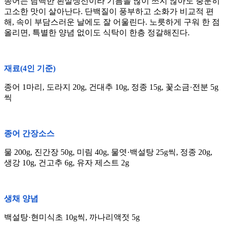
종어는 담백한 흰살생선이라 기름을 많이 쓰지 않아도 충분히
고소한 맛이 살아난다. 단백질이 풍부하고 소화가 비교적 편
해, 속이 부담스러운 날에도 잘 어울린다. 노릇하게 구워 한 점
올리면, 특별한 양념 없이도 식탁이 한층 정갈해진다.
재료(4인 기준)
종어 1마리, 도라지 20g, 건대추 10g, 정종 15g, 꽃소금·전분 5g
씩
종어 간장소스
물 200g, 진간장 50g, 미림 40g, 물엿·백설탕 25g씩, 정종 20g,
생강 10g, 건고추 6g, 유자 제스트 2g
생채 양념
백설탕·현미식초 10g씩, 까나리액젓 5g