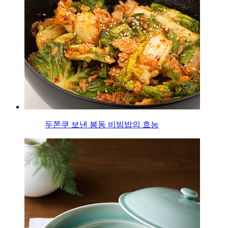
두쫀쿠 보낸 봄동 비빔밥의 효능