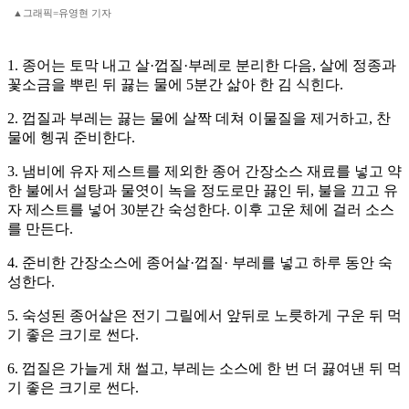
▲그래픽=유영현 기자
1. 종어는 토막 내고 살·껍질·부레로 분리한 다음, 살에 정종과
꽃소금을 뿌린 뒤 끓는 물에 5분간 삶아 한 김 식힌다.
2. 껍질과 부레는 끓는 물에 살짝 데쳐 이물질을 제거하고, 찬
물에 헹궈 준비한다.
3. 냄비에 유자 제스트를 제외한 종어 간장소스 재료를 넣고 약
한 불에서 설탕과 물엿이 녹을 정도로만 끓인 뒤, 불을 끄고 유
자 제스트를 넣어 30분간 숙성한다. 이후 고운 체에 걸러 소스
를 만든다.
4. 준비한 간장소스에 종어살·껍질· 부레를 넣고 하루 동안 숙
성한다.
5. 숙성된 종어살은 전기 그릴에서 앞뒤로 노릇하게 구운 뒤 먹
기 좋은 크기로 썬다.
6. 껍질은 가늘게 채 썰고, 부레는 소스에 한 번 더 끓여낸 뒤 먹
기 좋은 크기로 썬다.