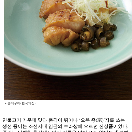
▲종어구이(한국의집)
민물고기 가운데 맛과 품격이 뛰어나 ‘으뜸 종(宗)’자를 쓰는
생선 종어는 조선시대 임금의 수라상에 오르던 진상품이었다.