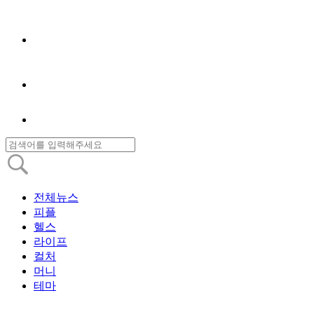
전체뉴스
피플
헬스
라이프
컬처
머니
테마