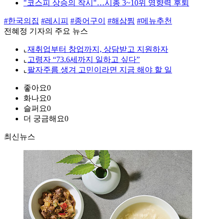
"코스피 상승의 착시"…시총 3~10위 영향력 후퇴
#한국의집
#레시피
#종어구이
#해삼찜
#메뉴추천
전혜정 기자의 주요 뉴스
⌞
재취업부터 창업까지, 상담받고 지원하자
⌞
고령자 “73.6세까지 일하고 싶다”
⌞
팔자주름 생겨 고민이라면 지금 해야 할 일
좋아요
0
화나요
0
슬퍼요
0
더 궁금해요
0
최신뉴스