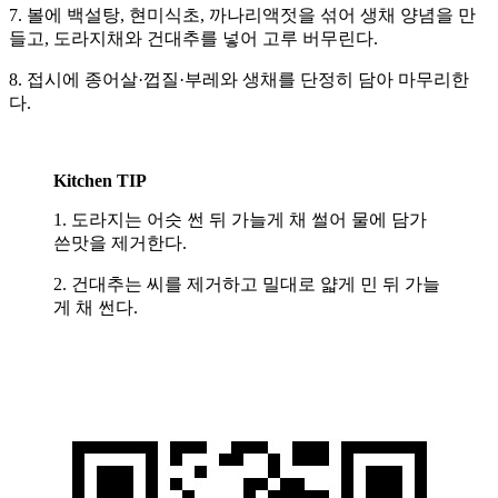
7. 볼에 백설탕, 현미식초, 까나리액젓을 섞어 생채 양념을 만
들고, 도라지채와 건대추를 넣어 고루 버무린다.
8. 접시에 종어살·껍질·부레와 생채를 단정히 담아 마무리한
다.
Kitchen TIP
1. 도라지는 어슷 썬 뒤 가늘게 채 썰어 물에 담가
쓴맛을 제거한다.
2. 건대추는 씨를 제거하고 밀대로 얇게 민 뒤 가늘
게 채 썬다.