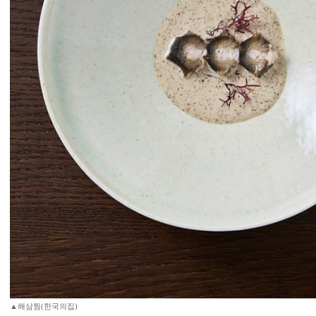
▲해삼찜(한국의집)