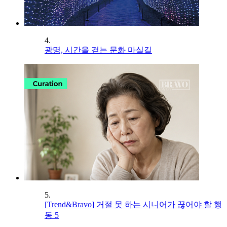
4.
광명, 시간을 걷는 문화 마실길
5.
[Trend&Bravo] 거절 못 하는 시니어가 끊어야 할 행
동 5