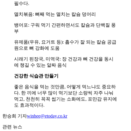
필수다.
멸치볶음: 뼈째 먹는 멸치는 칼슘 덩어리
뱅어포: 구워 먹기 간편하면서도 칼슘과 단백질 풍
부
유제품(우유, 요거트 등): 흡수가 잘 되는 칼슘 공급
원으로 뼈 강화에 도움
시래기 된장국, 미역국: 장 건강과 뼈 건강을 동시
에 챙길 수 있는 알짜 음식
건강한 식습관 만들기
좋은 음식을 먹는 것만큼, 어떻게 먹느냐도 중요하
다. 한 끼에 너무 많이 먹기보단 소량씩 자주 나눠
먹고, 천천히 꼭꼭 씹기는 소화에도, 포만감 유지에
도 효과적이다.
한승희 기자
winhee@etoday.co.kr
관련 뉴스