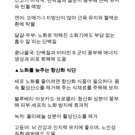
소고기 미역국: 단백질과 철분이 풍부해 근력 유지
와 빈혈 예방
연어: 오메가-3 지방산이 많아 근육 유지와 혈액순
환에 탁월
달걀·두부: 노화로 약해진 소화기에도 부담 없는
흡수 잘 되는 단백질
콩나물국: 단백질과 비타민 B 군이 풍부해 에너지
생성과 피로 회복에 도움
▲노화를 늦추는 항산화 식단
세포 노화를 줄이려면 항산화 식품이 필요하다. 몸
속 활성산소를 제거해 주는 식재료를 주목해 보자.
블루베리·아보카도·브로콜리: 항산화 성분이 풍부
해 피부·세포의 노화 방지에 효과적
녹차: 폴리페놀 성분이 활성산소를 제거
고등어: 뇌 건강과 인지력 유지에 좋으며, 노인성
질환 예방에도 도움