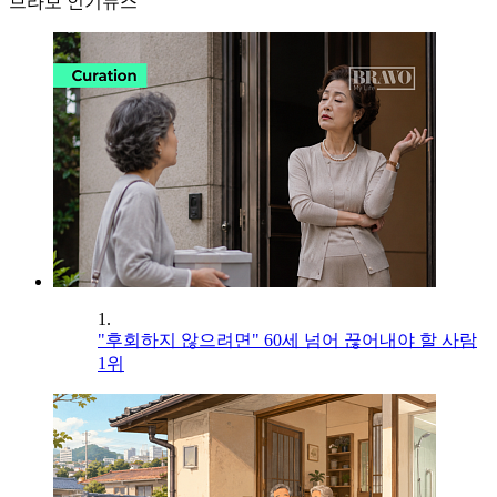
브라보 인기뉴스
1.
"후회하지 않으려면" 60세 넘어 끊어내야 할 사람
1위