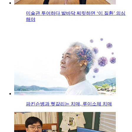
미술관 투어하다 발바닥 찌릿하면 ‘이 질환’ 의심
해야
파킨슨병과 헷갈리는 치매, 루이소체 치매