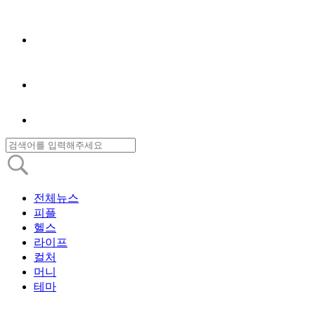
전체뉴스
피플
헬스
라이프
컬처
머니
테마