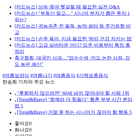
[카드뉴스] 상속·증여 헷갈릴 때 필요한 실전 Q&A
[카드뉴스] “부동산 말고…” 시니어 부자가 뽑은 투자 1
위는?
[카드뉴스] 귀농귀촌 전 필독, 농막·쉼터 등 주거유형 비
교
[카드뉴스] 손주 육아, 지금 필요한 '허리 건강 지키는 법'
[카드뉴스] 고급 실버타운 어디? 입주 비용부터 특징 총
정리
축구협회, 대국민 사과…"압수수색 ·카드 논란 사죄, 강
도 높은 쇄신"
#여름보양식
#여름나기
#여름음식
#기력보충음식
한승희 기자의 주요 뉴스
⌞
"후회하지 않으려면" 60세 넘어 끊어내야 할 사람 1위
⌞
[Trend&Bravo] "함께라 더 힘들다" 황혼 부부 시간 분리
법 5
⌞
[Trend&Bravo] 거절 못 하는 시니어가 끊어야 할 행동 5
좋아요
0
화나요
0