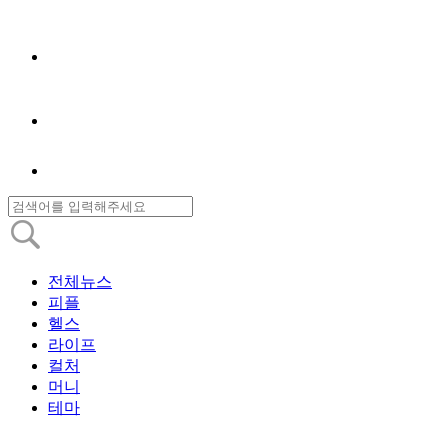
전체뉴스
피플
헬스
라이프
컬처
머니
테마