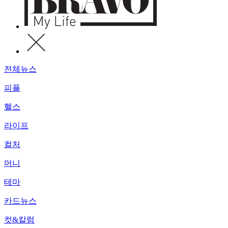
전체뉴스
피플
헬스
라이프
컬처
머니
테마
카드뉴스
컷&칼럼