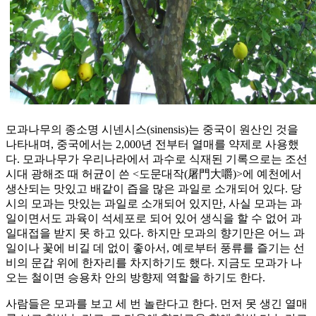
모과나무의 종소명 시넨시스(sinensis)는 중국이 원산인 것을
나타내며, 중국에서는 2,000년 전부터 열매를 약제로 사용했
다. 모과나무가 우리나라에서 과수로 식재된 기록으로는 조선
시대 광해조 때 허균이 쓴 <도문대작(屠門大嚼)>에 예천에서
생산되는 맛있고 배같이 즙을 많은 과일로 소개되어 있다. 당
시의 모과는 맛있는 과일로 소개되어 있지만, 사실 모과는 과
일이면서도 과육이 석세포로 되어 있어 생식을 할 수 없어 과
일대접을 받지 못 하고 있다. 하지만 모과의 향기만은 어느 과
일이나 꽃에 비길 데 없이 좋아서, 예로부터 풍류를 즐기는 선
비의 문갑 위에 한자리를 차지하기도 했다. 지금도 모과가 나
오는 철이면 승용차 안의 방향제 역할을 하기도 한다.
사람들은 모과를 보고 세 번 놀란다고 한다. 먼저 못 생긴 열매