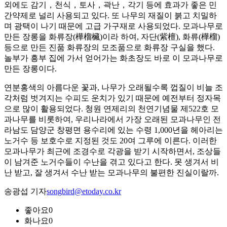
외에도 감기，천식，토사，곽난，각기 등에 효과가 좋은 민
간약제로 널리 사용되고 있다. 또 나무의 재질이 붉고 치밀하
며 광택이 나기 때문에 고급 가구재로 사용되었다. 모과나무로
만든 장롱을 화류장(樺榴欌)이라 하여, 자단(紫檀), 화류(樺榴)
등으로 만든 진품 화류장의 모조품으로 화류장 구실을 했다.
놀부가 흥부 집에 가서 얻어가는 화초장도 바로 이 모과나무로
만든 장롱이다.
연분홍색의 아름다운 꽃과, 나무가 오래될수록 껍질이 비늘 조
각처럼 벗겨지는 수피도 운치가 있기 때문에 예전부터 정자목
으로 많이 활용되었다. 청원 연제리의 천연기념물 제522호 모
과나무를 비롯하여, 우리나라에서 가장 오래된 모과나무인 전
라남도 담양군 창평면 용수리에 있는 수령 1,000년을 헤아리는
노거수 등 보호수로 지정된 것도 20여 그루에 이른다. 이러한
모과나무가 최근에 조경수로 각광을 받기 시작하면서, 조상들
이 남겨준 노거수들이 수난을 겪고 있다고 한다. 못 생겨서 비
난 받고, 잘 생겨서 수난 받는 모과나무의 불편한 진실이랄까.
송광섭 기자
songbird@etoday.co.kr
좋아요
0
화나요
0