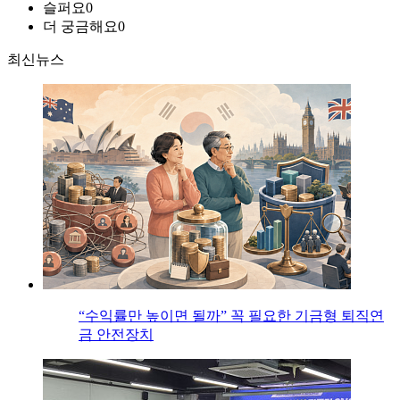
슬퍼요
0
더 궁금해요
0
최신뉴스
“수익률만 높이면 될까” 꼭 필요한 기금형 퇴직연
금 안전장치