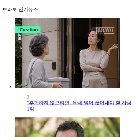
브라보 인기뉴스
1.
"후회하지 않으려면" 60세 넘어 끊어내야 할 사람
1위