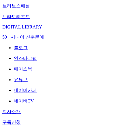
브라보스페셜
브라보리포트
DIGITAL LIBRARY
50+ 시니어 신춘문예
블로그
인스타그램
페이스북
유튜브
네이버카페
네이버TV
회사소개
구독신청