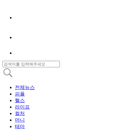
전체뉴스
피플
헬스
라이프
컬처
머니
테마