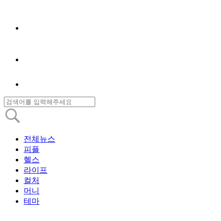
전체뉴스
피플
헬스
라이프
컬처
머니
테마