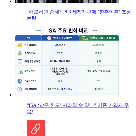
“해로하면 손해?” 8·3 세제개편에 ‘황혼이혼’ 조장
논란
“ISA ‘남은 한도’ 사라질 수 있다” 기존 가입자 주
목!