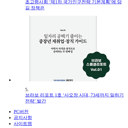
초고령사회 ‘제1차 국가인구전략 기본계획’에 담
길 정책은
5.
브라보 리포트 1호 ‘사오정 시대, 73세까지 일하기
전략’ 발간
PC버전
공지사항
사이트맵