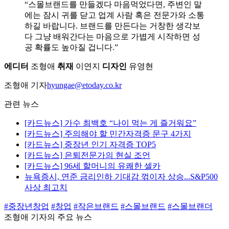
“스몰브랜드를 만들겠다 마음먹었다면, 주변인 말
에는 잠시 귀를 닫고 업계 사람 혹은 전문가와 소통
하길 바랍니다. 브랜드를 만든다는 거창한 생각보
다 그냥 배워간다는 마음으로 가볍게 시작하면 성
공 확률도 높아질 겁니다.”
에디터
조형애
취재
이연지
디자인
유영현
조형애 기자
hyungae@etoday.co.kr
관련 뉴스
[카드뉴스] 가수 최백호 “나이 먹는 게 즐거워요”
[카드뉴스] 주의해야 할 민간자격증 문구 4가지
[카드뉴스] 중장년 인기 자격증 TOP5
[카드뉴스] 은퇴전문가의 현실 조언
[카드뉴스] 96세 할머니의 유쾌한 셀카
뉴욕증시, 연준 금리인하 기대감 꺾이자 상승...S&P500
사상 최고치
#중장년창업
#창업
#작은브랜드
#스몰브랜드
#스몰브랜더
조형애 기자의 주요 뉴스