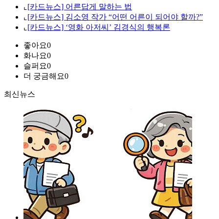
⌞
[카드뉴스] 어른답게 말하는 법
⌞
[카드뉴스] 김소영 작가 “어떤 어른이 되어야 할까?”
⌞
[카드뉴스] ‘영화 아저씨’ 김경식의 행복론
좋아요
0
화나요
0
슬퍼요
0
더 궁금해요
0
최신뉴스