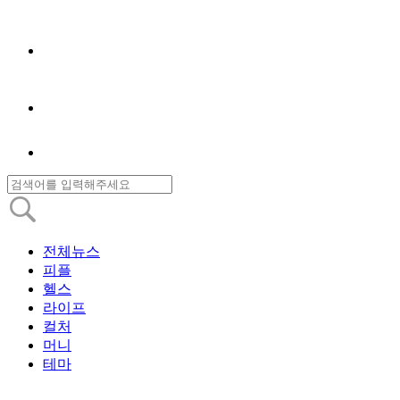
전체뉴스
피플
헬스
라이프
컬처
머니
테마