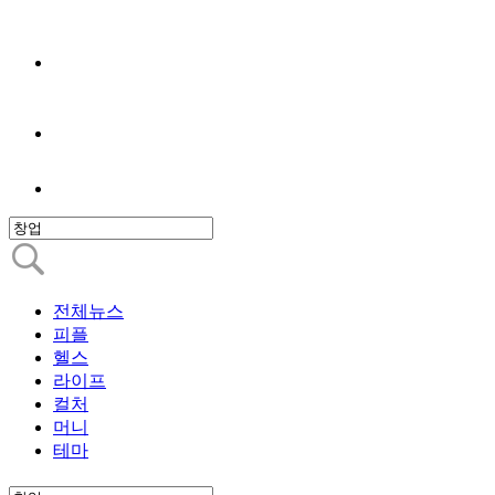
전체뉴스
피플
헬스
라이프
컬처
머니
테마