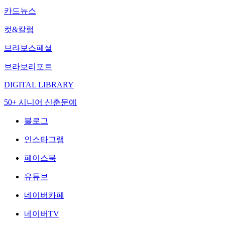
카드뉴스
컷&칼럼
브라보스페셜
브라보리포트
DIGITAL LIBRARY
50+ 시니어 신춘문예
블로그
인스타그램
페이스북
유튜브
네이버카페
네이버TV