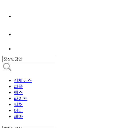
전체뉴스
피플
헬스
라이프
컬처
머니
테마