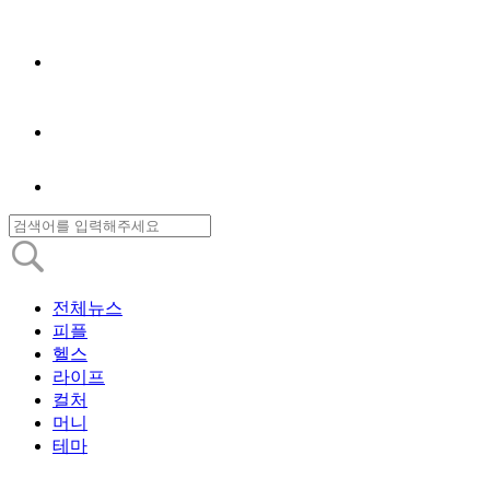
전체뉴스
피플
헬스
라이프
컬처
머니
테마