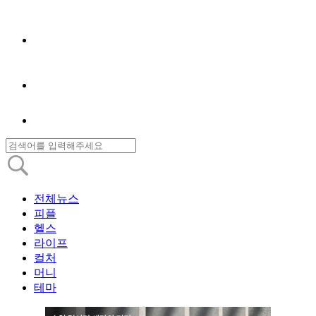
전체뉴스
피플
헬스
라이프
컬처
머니
테마