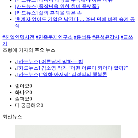
[카드뉴스] 중장년을 위한 취미 플랫폼5
[카드뉴스] 삶의 흔적을 담은 손
'후계자 없어도 기업은 남긴다'… 29년 만에 바뀐 승계 공
식
#친일인명사전
#민족문제연구소
#윤석윤
#윤석윤강사
#글쓰
기
조형애 기자의 주요 뉴스
⌞
[카드뉴스] 어른답게 말하는 법
⌞
[카드뉴스] 김소영 작가 “어떤 어른이 되어야 할까?”
⌞
[카드뉴스] ‘영화 아저씨’ 김경식의 행복론
좋아요
0
화나요
0
슬퍼요
0
더 궁금해요
0
최신뉴스