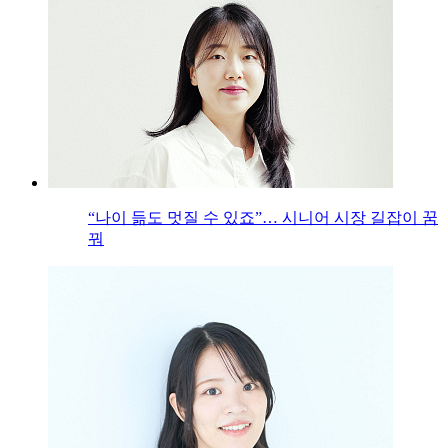
“나이 듦도 멋질 수 있죠”… 시니어 시장 길잡이 꿈
꿔