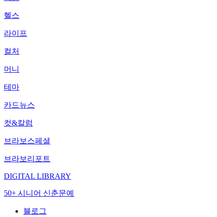
헬스
라이프
컬처
머니
테마
카드뉴스
컷&칼럼
브라보스페셜
브라보리포트
DIGITAL LIBRARY
50+ 시니어 신춘문예
블로그