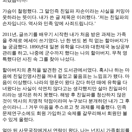
되겠습니까?”
가슴이 철렁했다. 그 말인즉 친일파 자손이라는 사실을 커밍아
웃하라는 뜻이다. 내가 쓴 글 제목은 이러했다. ‘저는 친일파의
손자입니다. 역사와 민족 앞에 사죄드립니다.’
2011년, 글쓰기를 배우기 시작한 내가 처음 받은 과제는 가족
을 주제로 에세이 쓰기였다. 난 한 번도 뵌 적 없는 할아버지가
늘 궁금했다. 1890년대 일본 유학을 다녀와 대한제국 농상공부
관리를 하고, 나중에 군수까지 했다는 나의 할아버지. 무척 영
특했다던 사진 속 그를 찾아 나섰다.
할아버지의 흔적을 발견한 건 도서관에서였다. 혹시나 하는 마
음에 친일인명사전을 꺼내 들었고 물음표는 느낌표가 됐다. 마
음이 이상했다. 나라의 명운이 왔다 갔다 하던 때에 유학을 다
녀왔다는 사실이 석연치 않다고는 생각했지만 설마 친일파이
리라는 생각은 하지 못했다. 해방 후 친일파를 청산하지 않은
것이 역사의 치명적 약점이라며 누구보다 분개하던 내가 그 후
손이라니…! 겨우 마음을 추스르고 첫 과제를 제출했다. 민족
문제연구소에도 회원 가입하고 숙제를 갈무리해서 회원만 볼
수 있게 올렸다.
얼마 뒤 사무국장에게서 연락이 왔다. 나는 넌지시 가족회의를