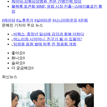
케어닥-강북삼성병원, 전문 간병인력 양성
블랙록 토큰화 MMF, 유럽 시장 진출∙∙∙스테이블코인 확
장
#케어닥
#노후주거
#실버타운
#시니어하우징
#은퇴
문혜진 기자의 주요 뉴스
⌞
비렉스, 중장년 일상에 감각과 회복 더하다
⌞
며느리와 시어머니, 친구가 될 수 있을까?
⌞
임영웅 음원 발매 하루 전 청음회 개최
좋아요
0
화나요
0
슬퍼요
0
더 궁금해요
0
최신뉴스