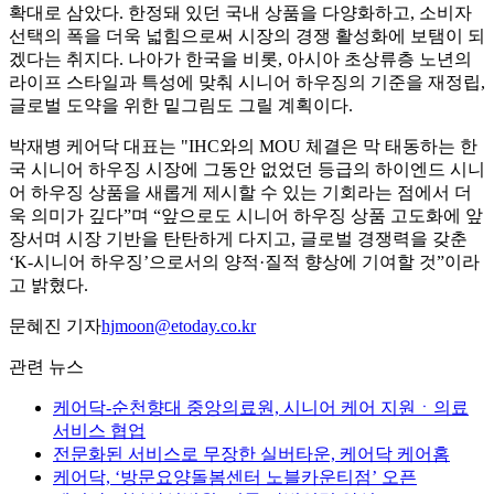
확대로 삼았다. 한정돼 있던 국내 상품을 다양화하고, 소비자
선택의 폭을 더욱 넓힘으로써 시장의 경쟁 활성화에 보탬이 되
겠다는 취지다. 나아가 한국을 비롯, 아시아 초상류층 노년의
라이프 스타일과 특성에 맞춰 시니어 하우징의 기준을 재정립,
글로벌 도약을 위한 밑그림도 그릴 계획이다.
박재병 케어닥 대표는 "IHC와의 MOU 체결은 막 태동하는 한
국 시니어 하우징 시장에 그동안 없었던 등급의 하이엔드 시니
어 하우징 상품을 새롭게 제시할 수 있는 기회라는 점에서 더
욱 의미가 깊다”며 “앞으로도 시니어 하우징 상품 고도화에 앞
장서며 시장 기반을 탄탄하게 다지고, 글로벌 경쟁력을 갖춘
‘K-시니어 하우징’으로서의 양적·질적 향상에 기여할 것”이라
고 밝혔다.
문혜진 기자
hjmoon@etoday.co.kr
관련 뉴스
케어닥-순천향대 중앙의료원, 시니어 케어 지원ㆍ의료
서비스 협업
전문화된 서비스로 무장한 실버타운, 케어닥 케어홈
케어닥, ‘방문요양돌봄센터 노블카운티점’ 오픈