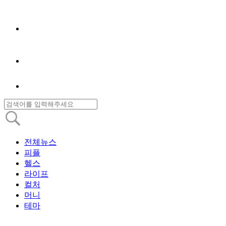
전체뉴스
피플
헬스
라이프
컬처
머니
테마