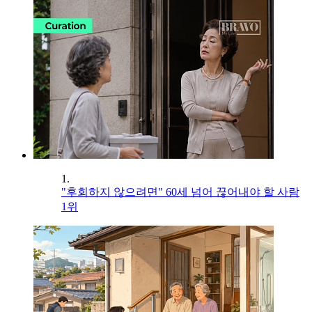
1.
"후회하지 않으려면" 60세 넘어 끊어내야 할 사람
1위