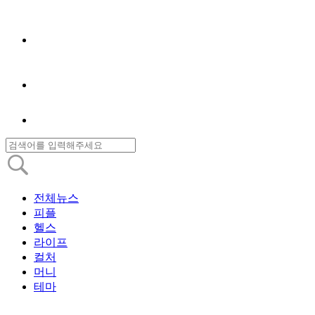
전체뉴스
피플
헬스
라이프
컬처
머니
테마