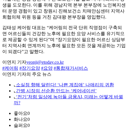
생을 도모한다. 이를 위해 경남지역 본부 본부장에 노인복지센
터 운영 경험이 있고 창원시 진해보건소 치매안심센터 지역사
회협의체 위원 등을 거친 김대왕 본부장을 영입했다.
김태성 케어링 대표는 “케어링의 전국 단위 직영점이 구축되
면 어르신들의 건강한 노후에 필요한 요양 서비스를 유기적으
로 제공할 수 있게 된다”며 “장기요양이 필요한 어르신 상담부
터 지역사회 연계까지 노후에 필요한 모든 것을 제공하는 기업
이 되겠다”고 말했다.
이연지 기자
yeonji@etoday.co.kr
#케어링
#장기요양
#요양
#통합재가서비스
이연지 기자의 주요 뉴스
⌞
소실점 향해 달린다! ‘나쁜 계집애’ 나애리의 귀환
⌞
간병 시장의 선순환 만드는 ‘케어네이션’
⌞
‘전기’처럼 일상에 녹아들 금융AI, 미래는 어떻게 바뀔
까?
좋아요
0
화나요
0
슬퍼요
0