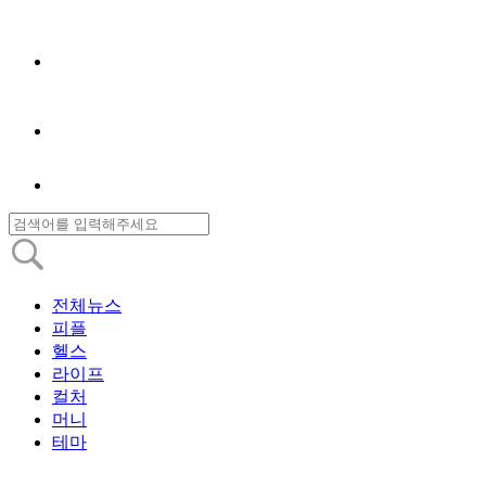
전체뉴스
피플
헬스
라이프
컬처
머니
테마