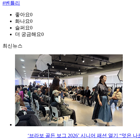
#벤틀리
좋아요
0
화나요
0
슬퍼요
0
더 궁금해요
0
최신뉴스
‘브라보 골든 보그 2026’ 시니어 패션 열기 “멋은 