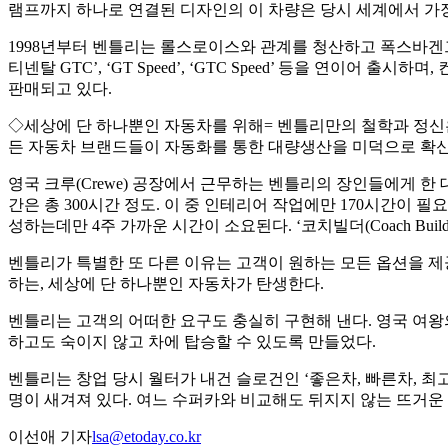
램프까지 하나로 연결된 디자인의 이 차량은 당시 세계에서 가장
1998년부터 벤틀리는 롤스로이스와 관계를 청산하고 폭스바겐그룹
티넨탈 GTC’, ‘GT Speed’, ‘GTC Speed’ 등을 연이
판매되고 있다.
◇세상에 단 하나뿐인 자동차를 위해= 벤틀리만의 철학과 정신은 ‘남들
든 자동차 브랜드들이 자동화를 통한 대량생산을 미덕으로 확신
영국 크루(Crewe) 공장에서 근무하는 벤틀리의 장인들에게 한
간은 총 300시간 정도. 이 중 인테리어 작업에만 170시간이 필
성하는데만 4주 가까운 시간이 소요된다. ‘코치빌더(Coach Bu
벤틀리가 특별한 또 다른 이유는 고객이 원하는 모든 옵션을 제공
하는, 세상에 단 하나뿐인 자동차가 탄생한다.
벤틀리는 고객의 어떠한 요구도 충실히 구현해 낸다. 영국 여왕
하고도 숙이지 않고 차에 탑승할 수 있도록 만들었다.
벤틀리는 창업 당시 월터가 내건 슬로건인 ‘좋은차, 빠른차, 최고의 차(
명이 새겨져 있다. 여느 수퍼카와 비교해도 뒤지지 않는 뜨거운
이선애 기자
lsa@etoday.co.kr