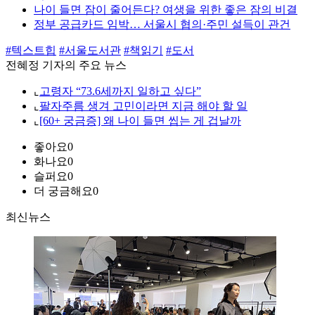
나이 들면 잠이 줄어든다? 여생을 위한 좋은 잠의 비결
정부 공급카드 임박… 서울시 협의·주민 설득이 관건
#텍스트힙
#서울도서관
#책읽기
#도서
전혜정 기자의 주요 뉴스
⌞
고령자 “73.6세까지 일하고 싶다”
⌞
팔자주름 생겨 고민이라면 지금 해야 할 일
⌞
[60+ 궁금증] 왜 나이 들면 씹는 게 겁날까
좋아요
0
화나요
0
슬퍼요
0
더 궁금해요
0
최신뉴스