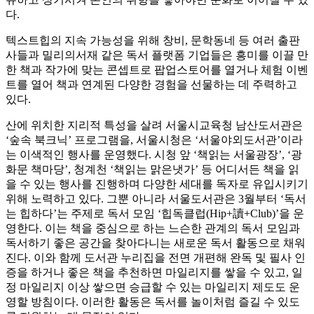
다.
텍스트힙의 지속 가능성을 위해 창비, 문학동네 등 여러 출판
사들과 밀리의서재 같은 독서 플랫폼 기업들은 흥미를 이끌 만
한 책과 작가에 맞는 콘셉트로 팝업스토어를 열거나 체험 이벤
트를 열어 책과 연계된 다양한 경험을 선물하는 데 주력하고
있다.
산에 위치한 지리적 특성을 살려 서울시교육청 남산도서관은
‘숲속 북크닉’ 프로그램을, 서울시청은 ‘서울야외도서관’이라
는 이색적인 행사를 운영했다. 시청 앞 ‘책읽는 서울광장’, ‘광
화문 책마당’, 청계천 ‘책읽는 맑은냇가’ 등 어디서든 책을 읽
을 수 있는 행사를 진행하며 다양한 세대를 독자로 유입시키기
위해 노력하고 있다. 그뿐 아니라 서울도서관은 3월부터 ‘독서
는 힙하다’는 주제로 독서 모임 ‘힙독클럽(Hip+讀+Club)’을 운
영한다. 이는 책을 중심으로 하는 느슨한 관계의 독서 모임과
독서하기 좋은 공간을 찾아다니는 새로운 독서 활동으로 채워
진다. 이와 함께 도서관 누리집을 전면 개편해 완독 및 필사 인
증을 하거나 좋은 책을 추천하면 마일리지를 쌓을 수 있고, 일
정 마일리지 이상 쌓으면 승급할 수 있는 마일리지 제도도 운
영할 방침이다. 이러한 활동은 독서를 놀이처럼 즐길 수 있도