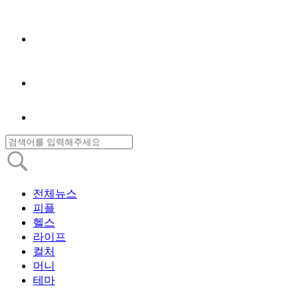
전체뉴스
피플
헬스
라이프
컬처
머니
테마