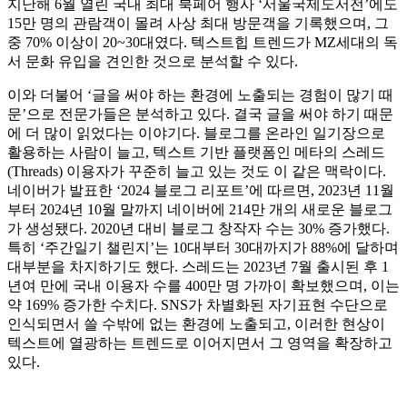
지난해 6월 열린 국내 최대 북페어 행사 ‘서울국제도서전’에도
15만 명의 관람객이 몰려 사상 최대 방문객을 기록했으며, 그
중 70% 이상이 20~30대였다. 텍스트힙 트렌드가 MZ세대의 독
서 문화 유입을 견인한 것으로 분석할 수 있다.
이와 더불어 ‘글을 써야 하는 환경에 노출되는 경험이 많기 때
문’으로 전문가들은 분석하고 있다. 결국 글을 써야 하기 때문
에 더 많이 읽었다는 이야기다. 블로그를 온라인 일기장으로
활용하는 사람이 늘고, 텍스트 기반 플랫폼인 메타의 스레드
(Threads) 이용자가 꾸준히 늘고 있는 것도 이 같은 맥락이다.
네이버가 발표한 ‘2024 블로그 리포트’에 따르면, 2023년 11월
부터 2024년 10월 말까지 네이버에 214만 개의 새로운 블로그
가 생성됐다. 2020년 대비 블로그 창작자 수는 30% 증가했다.
특히 ‘주간일기 챌린지’는 10대부터 30대까지가 88%에 달하며
대부분을 차지하기도 했다. 스레드는 2023년 7월 출시된 후 1
년여 만에 국내 이용자 수를 400만 명 가까이 확보했으며, 이는
약 169% 증가한 수치다. SNS가 차별화된 자기표현 수단으로
인식되면서 쓸 수밖에 없는 환경에 노출되고, 이러한 현상이
텍스트에 열광하는 트렌드로 이어지면서 그 영역을 확장하고
있다.