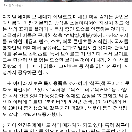
(서울도서관)
디지털 네이티브 세대가 아날로그 매체인 책을 즐기는 방법은
다채롭다. 가장 기본적인 방식은 소셜미디어에 자신이 읽고 있
는 책의 표지를 올리거나 독서 중인 모습을 인증하는 것이다.
적극적인 이들은 구매한 책을 ‘언박싱(개봉)’하거나 신작 도서
를 요약한 내용의 릴스, 쇼츠, 틱톡 콘텐츠를 제작한다. 독서를
혼자만의 취미에서 공유하는 문화로 발전시킨 것이다. 단적인
예로 유튜브 콘텐츠로 ‘독서 브이로그’가 인기다. 독서 브이로
그는 단순히 책을 읽는 모습만 보이는 것이 아니라, 왜 이 책을
골랐으며, 어디에서 읽을지 고민하는 등 책을 읽기 전 준비 과
정까지 공유하곤 한다.
그뿐 아니라 새로운 독서용품을 소개하며 ‘책꾸(책 꾸미기)’ 문
화도 확산시키고 있다. ‘독서링’, ‘북스토퍼’, ‘북커버’ 등 다양
한 독서 관련 장비가 등장한다. 실제로 쇼핑몰 ‘지그재그’의 검
색 데이터에 따르면, ‘북커버’의 2024년 검색량이 2023년에 비
해 28배나 증가했으며, 같은 기간 책갈피, 책꽂이 등의 검색량
도 각각 154%, 20% 증가했다.
심지어 인간관계에서도 책이 매개체가 되고 있다. 특히 최근에
는 필사가 큰 인기를 얻으며 필사 도서 판매량도 급증하고 있