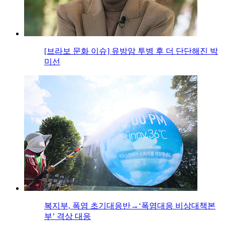
[브라보 문화 이슈] 유방암 투병 후 더 단단해진 박
미선
복지부, 폭염 초기대응반→‘폭염대응 비상대책본
부’ 격상 대응