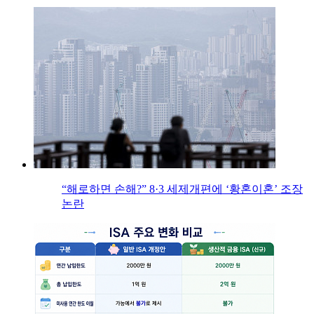
“해로하면 손해?” 8·3 세제개편에 ‘황혼이혼’ 조장
논란