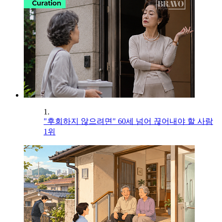
1.
"후회하지 않으려면" 60세 넘어 끊어내야 할 사람
1위