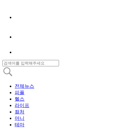
전체뉴스
피플
헬스
라이프
컬처
머니
테마