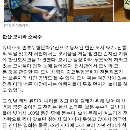
(이현숙 여행작가)
한산 모시와 소곡주
유네스코 인류무형문화유산으로 등재된 한산 모시 짜기. 전통
의 맥을 잇고자 서천에서는 모시풀을 처음 발견한 건지산 기슭
에 한산모시관을 개관했다. 모시관 담장 아래 푸릇하게 자라고
있는 모시풀이 먼저 눈에 들어온다. 전시관에서 모시의 모
든 것을 관람한 후, 모시 체험과 중요무형문화재 전통직조기
능 보유자의 시연 공방도 볼 수 있다. 모시 짜는 여인상이 있는
정원 아래 너른 마당에서는 여행자들이 투호 던지기 놀이를 하
고 있었다.
그 옛날 백제 유민이 나라를 잃고 한을 달래기 위해 빚어 마신
백제 궁중 술이라고 전하는 한산 소곡주. 보통 추수가 끝난 가
을에 빚어서 100일 동안 땅에 묻는다. 술이 독해서 며느리가 젓
가락으로 찍어 맛보면 취해서 일어나지 못하고 앉아서 엉금엉
금 긴다는 일화는 물론, 조선 시대에 과거 보러 가던 선비가 한