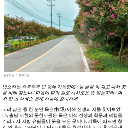
(이현숙 여행작가)
빗소리는 주룩주룩 빈 당에 가득한데 / 낮 꿈을 막 깨고 나서 붓
을 바삐 찾노니 / 마음이 맑아 절로 사사로운 뜻 없는지라 / 더
위 한 번 식혀준 은혜 하늘에 감사하네.
고려 삼은 중 한 분인 목은(牧隱) 이색 선생의 시를 찾아보았
다. 충남 서천의 문헌서원은 목은 이색 선생의 학문과 덕행을
기리고자 지방 유림들이 뜻을 모은 곳이다. 기록에 따르면 창
건 연대는 1594년이고 당시 이름은 효정사였다. 그 후 정유재