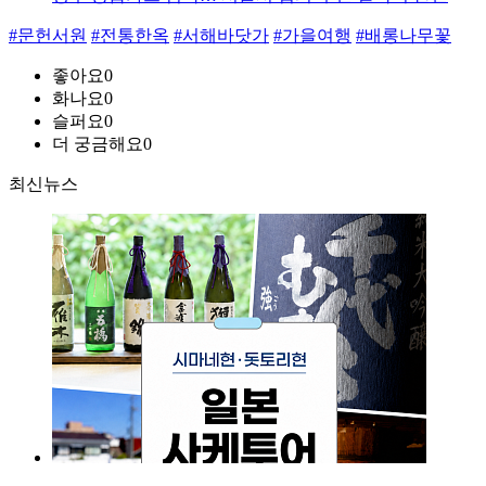
#문헌서원
#전통한옥
#서해바닷가
#가을여행
#배롱나무꽃
좋아요
0
화나요
0
슬퍼요
0
더 궁금해요
0
최신뉴스