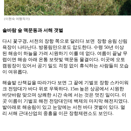
(이현숙 여행작가)
솔바람 숲 맥문동과 서해 갯벌
다시 꽃구경, 서천의 장항 쪽으로 달리다 보면 장항 송림 산림
욕장이 나타난다. 방풍림만으로도 압도한다. 수령 50년 이상
된 해송이 하늘을 가려 시원하기 이를 데 없다. 여름이 끝날 무
렵이면 해송 아래 온통 보랏빛 맥문동 물결이다. 이곳에 오토
캠핑장이 있어서 공기 밀도 걱정 없이 휴식하는 사람들의 모습
이 여유롭다.
해솔밭 산책길을 따라가다 보면 그 끝에 기벌포 장항 스카이워
크 전망대가 바다 위로 우뚝하다. 15m 높은 상공에서 시원한
바닷바람 맞으며 상쾌한 시간 속에 서는 것은 멋진 일이다. 이
곳 이름이 기벌포 해전 전망대인데 백제의 마지막 해전지였다.
발아래로 해송림이 있고 눈앞에는 서천 바다 갯벌이 있다. 멀
리 서해 근대산업의 중흥을 이끈 장항제련소도 보인다.