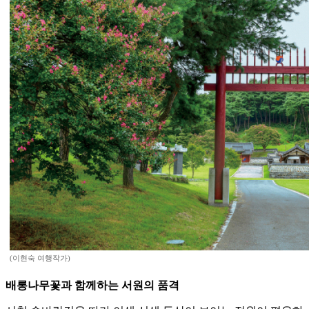
(이현숙 여행작가)
배롱나무꽃과 함께하는 서원의 품격