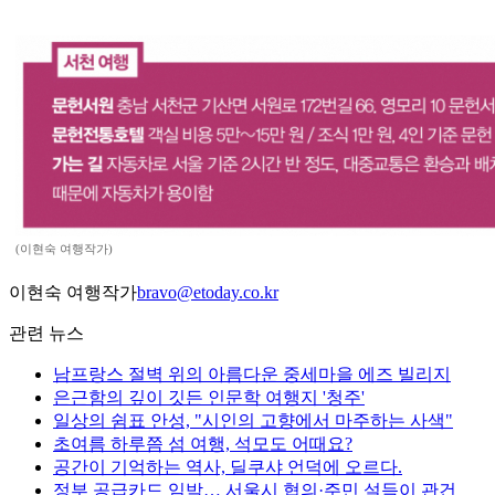
(이현숙 여행작가)
이현숙 여행작가
bravo@etoday.co.kr
관련 뉴스
남프랑스 절벽 위의 아름다운 중세마을 에즈 빌리지
은근함의 깊이 깃든 인문학 여행지 '청주'
일상의 쉼표 안성, "시인의 고향에서 마주하는 사색"
초여름 하루쯤 섬 여행, 석모도 어때요?
공간이 기억하는 역사, 딜쿠샤 언덕에 오르다.
정부 공급카드 임박… 서울시 협의·주민 설득이 관건