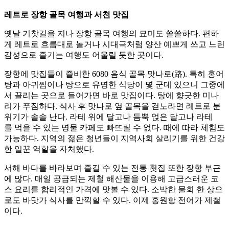
레트로 장항 골목 여행과 서천 맛집
옛날 기찻길을 지나 장항 골목 여행의 묘미도 쏠쏠하다. 편하
게 레트로 흐름대로 놀거나 시대극처럼 양산 예쁘게 쓰고 느린
감성으로 즐기는 여행도 어울릴 듯한 곳이다.
장항에 맛집들이 즐비한 6080 음식 골목 맛나로(路). 특히 홍어
탕과 아귀찜이나 탕으로 유명한 식당이 몇 군데 있으니 그중에
서 끌리는 곳으로 들어가면 바로 맛집이다. 탕에 향긋한 미나
리가 푸짐하다. 식사 후 맛나로 옆 골목을 걷노라면 레트로 분
위기가 솔솔 난다. 라테 위에 달고나 듬뿍 얹은 달고나 라테
를 먹을 수 있는 명물 카페도 빠뜨릴 수 없다. 때에 따라 체험도
가능하다. 지역의 젊은 청년들이 지역사회 살리기를 위한 건강
한 일꾼 역할을 자처했다.
서해 바다를 바라보며 즐길 수 있는 전통 횟집 또한 장항 부근
에 많다. 매일 공급되는 제철 해산물을 이용해 고급스러운 코
스 요리를 합리적인 가격에 맛볼 수 있다. 소박한 물회 한 상으
로도 바닷가 식사를 만끽할 수 있다. 이제 홍원항 전어가 제철
이다.