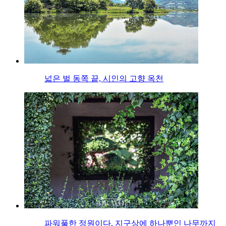
넓은 벌 동쪽 끝, 시인의 고향 옥천
파워풀한 정원이다, 지구상에 하나뿐인 나무까지