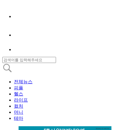
전체뉴스
피플
헬스
라이프
컬처
머니
테마