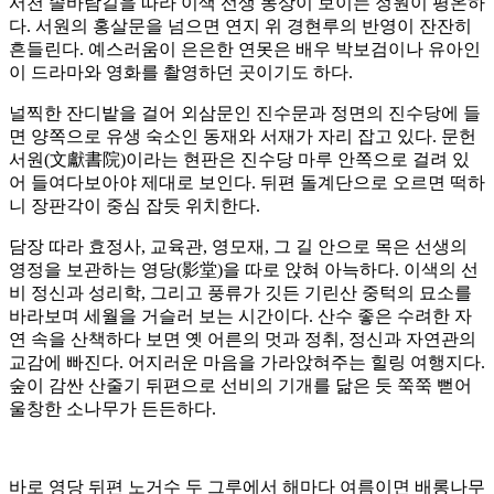
서천 솔바람길을 따라 이색 선생 동상이 보이는 정원이 평온하
다. 서원의 홍살문을 넘으면 연지 위 경현루의 반영이 잔잔히
흔들린다. 예스러움이 은은한 연못은 배우 박보검이나 유아인
이 드라마와 영화를 촬영하던 곳이기도 하다.
널찍한 잔디밭을 걸어 외삼문인 진수문과 정면의 진수당에 들
면 양쪽으로 유생 숙소인 동재와 서재가 자리 잡고 있다. 문헌
서원(文獻書院)이라는 현판은 진수당 마루 안쪽으로 걸려 있
어 들여다보아야 제대로 보인다. 뒤편 돌계단으로 오르면 떡하
니 장판각이 중심 잡듯 위치한다.
담장 따라 효정사, 교육관, 영모재, 그 길 안으로 목은 선생의
영정을 보관하는 영당(影堂)을 따로 앉혀 아늑하다. 이색의 선
비 정신과 성리학, 그리고 풍류가 깃든 기린산 중턱의 묘소를
바라보며 세월을 거슬러 보는 시간이다. 산수 좋은 수려한 자
연 속을 산책하다 보면 옛 어른의 멋과 정취, 정신과 자연관의
교감에 빠진다. 어지러운 마음을 가라앉혀주는 힐링 여행지다.
숲이 감싼 산줄기 뒤편으로 선비의 기개를 닮은 듯 쭉쭉 뻗어
울창한 소나무가 든든하다.
바로 영당 뒤편 노거수 두 그루에서 해마다 여름이면 배롱나무