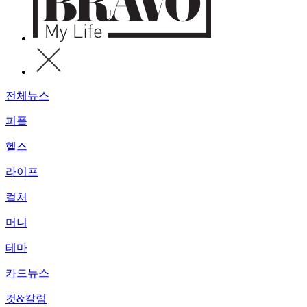
전체뉴스
피플
헬스
라이프
컬처
머니
테마
카드뉴스
컷&칼럼