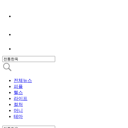
전체뉴스
피플
헬스
라이프
컬처
머니
테마