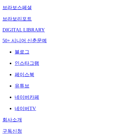
브라보스페셜
브라보리포트
DIGITAL LIBRARY
50+ 시니어 신춘문예
블로그
인스타그램
페이스북
유튜브
네이버카페
네이버TV
회사소개
구독신청