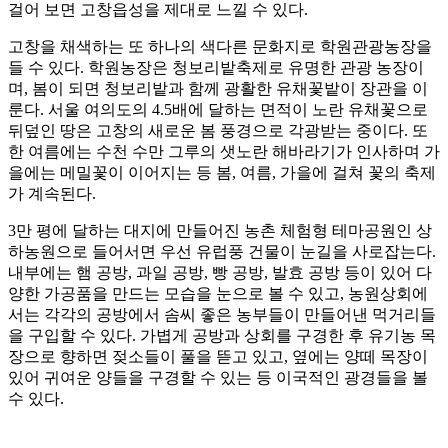
걸어 보면 고창읍성을 제대로 느낄 수 있다.
고창을 채색하는 또 하나의 색다른 문화지로 학원관광농장을
들 수 있다. 학원농장은 청보리밭축제로 유명한 관광 농장이
며, 봄이 되면 청보리밭과 함께 광활한 유채꽃밭이 장관을 이
룬다. 서울 여의도의 4.5배에 달하는 면적이 노란 유채꽃으로
뒤덮인 땅은 고창의 새로운 봄 풍경으로 각광받는 중이다. 또
한 여름에는 수천 수만 그루의 샛노란 해바라기가 인사하며 가
을에는 메밀꽃이 이어지는 등 봄, 여름, 가을에 걸쳐 꽃의 축제
가 계속된다.
3만 평에 달하는 대지에 만들어진 농촌 체험형 테마공원인 상
하농원으로 들어서면 우선 유럽풍 건물이 눈길을 사로잡는다.
내부에는 햄 공방, 과일 공방, 빵 공방, 발효 공방 등이 있어 다
양한 가공품을 만드는 모습을 눈으로 볼 수 있고, 농원상회에
서는 각각의 공방에서 솜씨 좋은 농부들이 만들어낸 먹거리들
을 구입할 수 있다. 가볍게 공방과 상회를 구경한 후 유기농 목
장으로 향하면 젖소들이 풀을 뜯고 있고, 옆에는 양떼 목장이
있어 귀여운 양들을 구경할 수 있는 등 이국적인 광경들을 볼
수 있다.