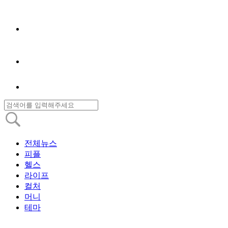
전체뉴스
피플
헬스
라이프
컬처
머니
테마