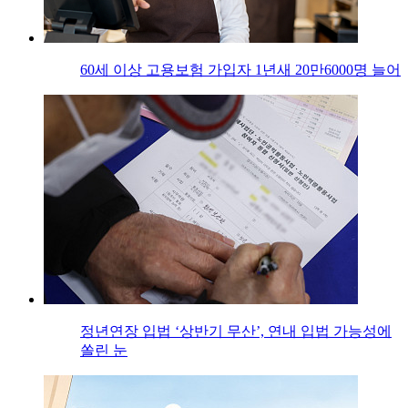
60세 이상 고용보험 가입자 1년새 20만6000명 늘어
정년연장 입법 ‘상반기 무산’, 연내 입법 가능성에
쏠린 눈