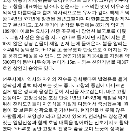
고창 여행이 시작됐음을 실감한다고도 말한다. 그만큼 선운사
는 고창을 대표하는 명소다. 선운사는 고즈넉한 멋이 어우러진
외적인 아름다움과 함께 역사적으로도 유서가 깊다. 백제 위덕
왕 24년인 577년에 창건된 천년고찰이며 대한불교조계종 제24
교구 본산이고, 조선 후기에 번창할 무렵에는 89개의 암자와
189개에 이르는 요사가 산중 곳곳에서 장엄한 불국토를 이뤘
다. 그림자 짙은 숲길을 지나 경내로 들어서면 사찰에서는 흔
하지 않은 강당 건물이 제일 먼저 눈에 들어온다. 봄을 알리는
3~4월의 동백꽃과, 9~12월 초 꽃무릇과 단풍으로 이어지는 가
을 풍경도 빼놓을 수 없다. 또 천연기념물 제184호로 지정된 약
5000평의 동백나무숲과 높이가 15m나 되는 천연기념물 제367
호인 삼인리 송악도 있다.
선운사에서 역사와 자연의 진수를 경험했다면 발걸음을 옮겨
성곽길에 흠뻑 빠져보는 것도 좋다. 고창의 중심에 다다르면
길게 뻗은 성곽과 웅장한 문이 시선을 사로잡는데, 바로 고창
읍성이다. 고창읍성은 조선 단종 1년인 1453년에 왜침을 막기
위해 전라도민들이 자연석을 거칠게 다듬어서 축성했는데, 원
형이 잘 보존된 성곽으로 평가받는다. 현지인을 비롯해 많은
사람들에게 모양성이라고 알려져 있으며, 전라남도 장성군에
있는 입암산성과 함께 호남 내륙을 방어하는 전초기지로 활약
했다. 30~40분 동안 고창의 전경과 숲을 보며 느긋이 성곽을