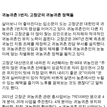
귀농귀촌 1번지, 고창군의 귀농귀촌 정책들
살아보니 더 좋아진다는 입소문이 도는 고창군은 대한민국 귀
농귀촌 1번지의 명성을 이어가고 있다. 귀농귀촌인이 다른 지
역보다 고창군을 더 많이 찾는 요인으로는 지자체의 적극적인
귀농귀촌인 유치 노력이 꼽힌다. 고창군은 2007년 전북 최초로
귀농인 지원 조례를 제정하고 귀농귀촌 전담 부서를 설치했다.
또 귀농귀촌인 모임과 협의 체제를 구축해 귀농귀촌인의 눈높
이에 맞는 차별화된 귀농귀촌 정책을 펼치고 있다.
고창군 대산면으로 내려온 지 4년째라는 한 60대 귀농인은 “주
변의 많은 귀농귀촌 선배들이 성공적으로 자리 잡으면서 고창
은 외지인이 텃새 걱정 없이 뿌리 내리기 좋은 곳”이라며 “온
천과 실버타운이 있어 적당히 바쁘게 살면서 농촌에서만 누릴
수 있는 혜택을 즐기며 노후를 꿈꿔보는 것도 괜찮다”고 말하
기도 했다.
2021년 고창군 귀농귀촌 관련 총사업비는 7억5100만 원으로 4
개 분야, 20개 사업을 추진한다. 4개 분야는 귀농귀촌 유치와
활성화, 정착, 귀농창업 활성화다. ▲귀농귀촌 유치 사업비는 2