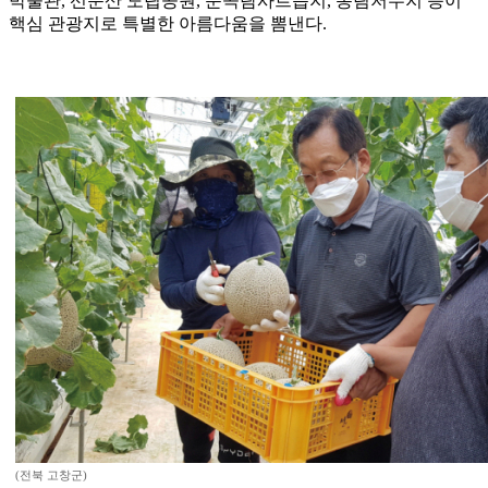
박물관, 선운산 도립공원, 운곡람사르습지, 동림저수지 등이
핵심 관광지로 특별한 아름다움을 뽐낸다.
(전북 고창군)