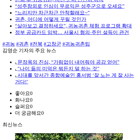
“성주참외로 인심이 무르익은 성주군으로 오세요”
“느리지만 차근차근 안착할래요~”
귀촌, 어디에 어떻게 꾸릴 것인가
“살아보고 결정하세요”, 귀농귀촌 체험 프로그램 확대
정부 공급카드 임박… 서울시 협의·주민 설득이 관건
#귀농
#귀촌
#전북
#고창군
#귀농귀촌팁
김영순 기자의 주요 뉴스
⌞
문장옥의 진심, “가림없이 내어줘야 공감 얻어”
⌞
"나이 듦의 미덕은 뭐든지 덜 하는 것"
⌞
시대를 앞서간 종합예술인 홍서범 ‘잘 노는 게 잘 사는
거다!’
좋아요
0
화나요
0
슬퍼요
0
더 궁금해요
0
최신뉴스