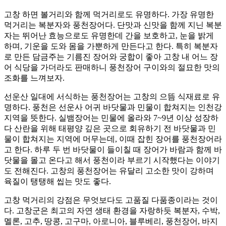
고창 하면 볼거리와 함께 먹거리로도 유명하다. 가장 유명한
먹거리는 복분자와 풍천장어다. 단맛과 신맛을 함께 지닌 복분
자는 뛰어난 효능으로도 유명한데 간을 보호하고, 눈을 밝게
하며, 기운을 도와 몸을 가뿐하게 만든다고 한다. 특히 복분자
로 만든 담금주는 기름진 장어와 궁합이 좋아 고창 내 어느 장
어 식당을 가더라도 판매하니 풍천장어 구이와의 절묘한 맛의
조화를 느껴보자.
선운산 일대에 서식하는 풍천장어는 고창의 으뜸 식재료로 유
명하다. 풍천은 선운사 어귀 바닷물과 민물이 합쳐지는 인천강
지역을 뜻한다. 실뱀장어는 민물에 올라와 7~9년 이상 성장하
다 산란을 위해 태평양 깊은 곳으로 회유하기 전 바닷물과 민
물이 합쳐지는 지역에 머무는데, 이때 잡힌 장어를 풍천장어라
고 한다. 하루 두 번 바닷물이 들이칠 때 장어가 바람과 함께 바
닷물을 몰고 온다고 해서 풍천이라 부르기 시작했다는 이야기
도 전해진다. 고창의 풍천장어는 유달리 고소한 맛이 강하며
육질이 탱탱해 씹는 맛도 좋다.
고창 먹거리의 강점은 무엇보다도 고품질 다품종이라는 것이
다. 고창군은 최고의 자연 생태 환경을 자랑하듯 복분자, 수박,
멜론, 고추, 땅콩, 고구마, 아로니아, 블루베리, 풍천장어, 바지