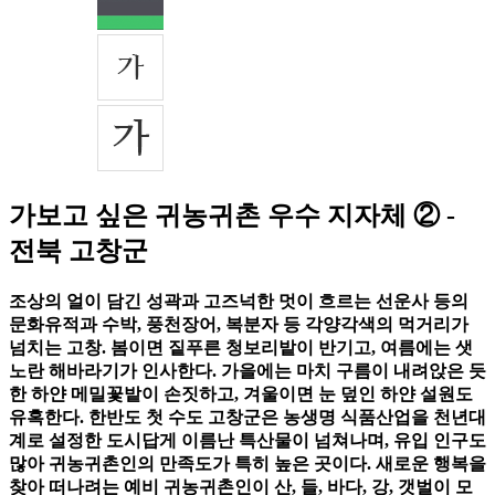
가보고 싶은 귀농귀촌 우수 지자체 ② -
전북 고창군
조상의 얼이 담긴 성곽과 고즈넉한 멋이 흐르는 선운사 등의
문화유적과 수박, 풍천장어, 복분자 등 각양각색의 먹거리가
넘치는 고창. 봄이면 짙푸른 청보리밭이 반기고, 여름에는 샛
노란 해바라기가 인사한다. 가을에는 마치 구름이 내려앉은 듯
한 하얀 메밀꽃밭이 손짓하고, 겨울이면 눈 덮인 하얀 설원도
유혹한다. 한반도 첫 수도 고창군은 농생명 식품산업을 천년대
계로 설정한 도시답게 이름난 특산물이 넘쳐나며, 유입 인구도
많아 귀농귀촌인의 만족도가 특히 높은 곳이다. 새로운 행복을
찾아 떠나려는 예비 귀농귀촌인이 산, 들, 바다, 강, 갯벌이 모